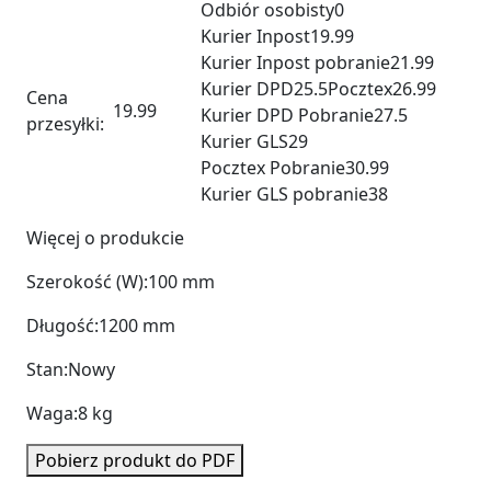
Odbiór osobisty
0
Kurier Inpost
19.99
Kurier Inpost pobranie
21.99
Kurier DPD
25.5
Pocztex
26.99
Cena
19.99
Kurier DPD Pobranie
27.5
przesyłki:
Kurier GLS
29
Pocztex Pobranie
30.99
Kurier GLS pobranie
38
Więcej o produkcie
Szerokość (W):
100 mm
Długość:
1200 mm
Stan:
Nowy
Waga:
8 kg
Pobierz produkt do PDF