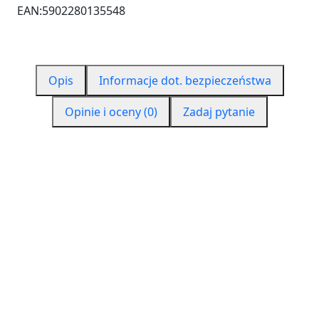
EAN:
5902280135548
Opis
Informacje dot. bezpieczeństwa
Opinie i oceny (0)
Zadaj pytanie
CZYM JEST PURENIT?
Purenit to materiał funkcjonalnym na bazie sztywnej
pianki poliuretanowej o dużej termoizolacyjności.
Jest materiałem konstrukcyjnym oraz izolacyjnym,
który jest zorientowany na przyszłość. Prawie żaden
inny materiał nie łączy w sobie tylu zalet w dziedzinie
budownictwa, jak purenit. Purenit jest dwa razy
wydajniejszy i dwa razy lepszy. Jego gęstość to ok.
550 kg/m3, więc można powiedzieć, że jest