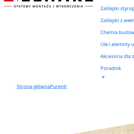
Zaślepki styr
Zaślepki z weł
Chemia budowl
Ule i elemnty u
Akcesoria dla 
Poradnik
Strona główna
Purenit