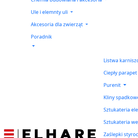
Ule i elemnty uli
Akcesoria dla zwierząt
Poradnik
Listwa karnis
Ciepły parapet
Purenit
Kliny spadkow
Sztukateria el
Sztukateria w
Zaślepki styr