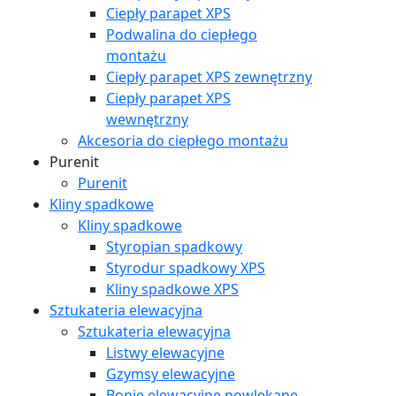
Ciepły parapet XPS
Podwalina do ciepłego
montażu
Ciepły parapet XPS zewnętrzny
Ciepły parapet XPS
wewnętrzny
Akcesoria do ciepłego montażu
Purenit
Purenit
Kliny spadkowe
Kliny spadkowe
Styropian spadkowy
Styrodur spadkowy XPS
Kliny spadkowe XPS
Sztukateria elewacyjna
Sztukateria elewacyjna
Listwy elewacyjne
Gzymsy elewacyjne
Bonie elewacyjne powlekane