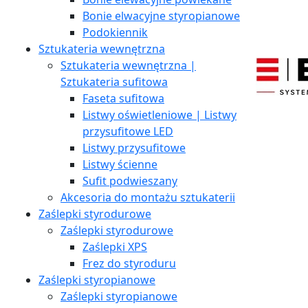
Bonie elwacyjne styropianowe
Podokiennik
Sztukateria wewnętrzna
Sztukateria wewnętrzna |
Sztukateria sufitowa
Faseta sufitowa
Listwy oświetleniowe | Listwy
przysufitowe LED
Listwy przysufitowe
Listwy ścienne
Sufit podwieszany
Akcesoria do montażu sztukaterii
Zaślepki styrodurowe
Zaślepki styrodurowe
Zaślepki XPS
Frez do styroduru
Zaślepki styropianowe
Zaślepki styropianowe