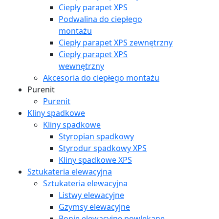
Ciepły parapet XPS
Podwalina do ciepłego
montażu
Ciepły parapet XPS zewnętrzny
Ciepły parapet XPS
wewnętrzny
Akcesoria do ciepłego montażu
Purenit
Purenit
Kliny spadkowe
Kliny spadkowe
Styropian spadkowy
Styrodur spadkowy XPS
Kliny spadkowe XPS
Sztukateria elewacyjna
Sztukateria elewacyjna
Listwy elewacyjne
Gzymsy elewacyjne
Bonie elewacyjne powlekane