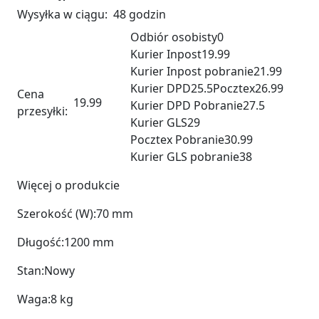
Wysyłka w ciągu:
48 godzin
Odbiór osobisty
0
Kurier Inpost
19.99
Kurier Inpost pobranie
21.99
Kurier DPD
25.5
Pocztex
26.99
Cena
19.99
Kurier DPD Pobranie
27.5
przesyłki:
Kurier GLS
29
Pocztex Pobranie
30.99
Kurier GLS pobranie
38
Więcej o produkcie
Szerokość (W):
70 mm
Długość:
1200 mm
Stan:
Nowy
Waga:
8 kg