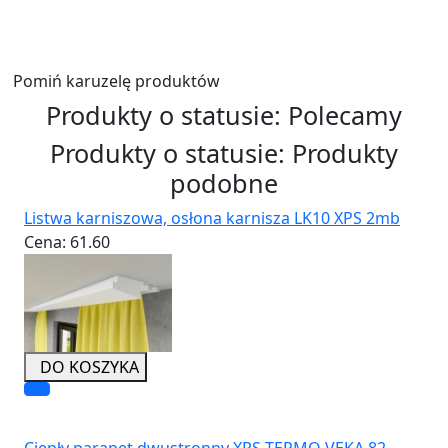
Wyślij
Pomiń karuzelę produktów
Produkty o statusie:
Polecamy
Produkty o statusie:
Produkty
podobne
Listwa karniszowa, osłona karnisza LK10 XPS 2mb
Cena:
61.60
DO KOSZYKA
Ciepły parapet dwustronny XPS TERMO VEKA 82