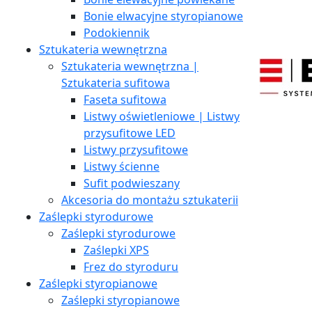
Bonie elwacyjne styropianowe
Podokiennik
Sztukateria wewnętrzna
Sztukateria wewnętrzna |
Sztukateria sufitowa
Faseta sufitowa
Listwy oświetleniowe | Listwy
przysufitowe LED
Listwy przysufitowe
Listwy ścienne
Sufit podwieszany
Akcesoria do montażu sztukaterii
Zaślepki styrodurowe
Zaślepki styrodurowe
Zaślepki XPS
Frez do styroduru
Zaślepki styropianowe
Zaślepki styropianowe