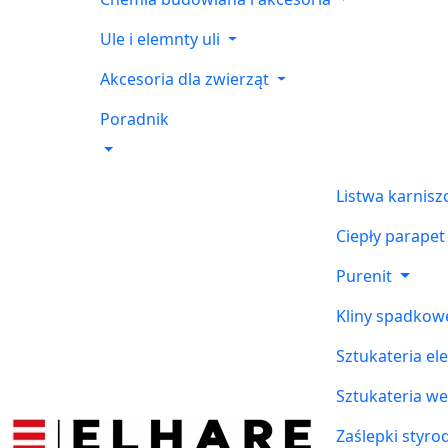
Ule i elemnty uli
Akcesoria dla zwierząt
Poradnik
Listwa karnis
Ciepły parapet
Purenit
Kliny spadkow
Sztukateria el
Sztukateria w
Zaślepki styr