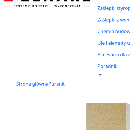
Zaślepki styr
Zaślepki z weł
Chemia budowl
Ule i elemnty u
Akcesoria dla 
Poradnik
Strona główna
Purenit