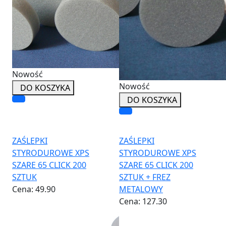
Nowość
Nowość
DO KOSZYKA
DO KOSZYKA
ZAŚLEPKI
ZAŚLEPKI
STYRODUROWE XPS
STYRODUROWE XPS
SZARE 65 CLICK 200
SZARE 65 CLICK 200
SZTUK
SZTUK + FREZ
Cena:
49.90
METALOWY
Cena:
127.30