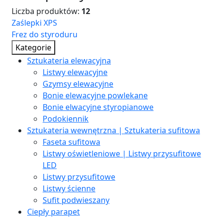
Liczba produktów:
12
Zaślepki XPS
Frez do styroduru
Kategorie
Sztukateria elewacyjna
Listwy elewacyjne
Gzymsy elewacyjne
Bonie elewacyjne powlekane
Bonie elwacyjne styropianowe
Podokiennik
Sztukateria wewnętrzna | Sztukateria sufitowa
Faseta sufitowa
Listwy oświetleniowe | Listwy przysufitowe
LED
Listwy przysufitowe
Listwy ścienne
Sufit podwieszany
Ciepły parapet