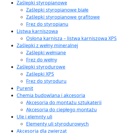
Zaślepki styropianowe
Zaślepki styropianowe białe
Zaślepki styropianowe grafitowe
Frez do styropianu
Listwa karniszowa
Osłona karnisza – listwa karniszowa XPS
Zaślepki z wełny mineralnej
Zaślepki wełniane
Frez do wełny
Zaślepki styrodurowe
Zaślepki XPS
Frez do styroduru
Purenit
Chemia budowlana i akcesoria
Akcesoria do montażu sztukaterii
Akcesoria do ciepłego montażu
Ule i elemnty uli
Elementy uli styrodurowych
Akcesoria dla zwierząt