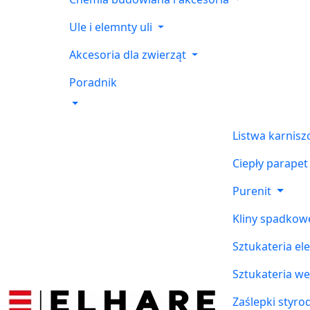
Ule i elemnty uli
Akcesoria dla zwierząt
Poradnik
Listwa karnis
Ciepły parapet
Purenit
Kliny spadkow
Sztukateria el
Sztukateria w
Zaślepki styr