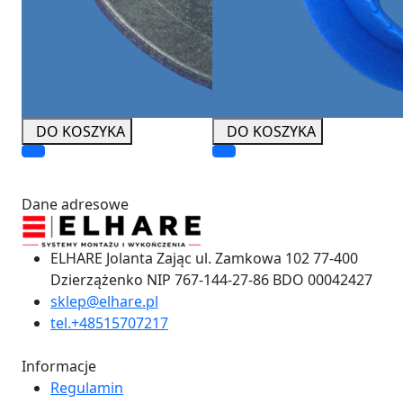
DO KOSZYKA
DO KOSZYKA
Dane adresowe
ELHARE Jolanta Zając ul. Zamkowa 102 77-400
Dzierzążenko NIP 767-144-27-86 BDO 00042427
sklep@elhare.pl
tel.+48515707217
Informacje
Regulamin