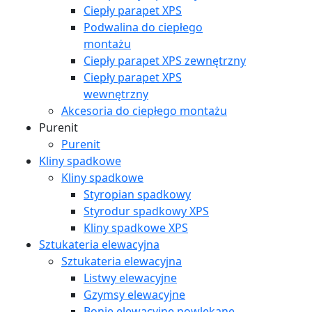
Ciepły parapet XPS
Podwalina do ciepłego
montażu
Ciepły parapet XPS zewnętrzny
Ciepły parapet XPS
wewnętrzny
Akcesoria do ciepłego montażu
Purenit
Purenit
Kliny spadkowe
Kliny spadkowe
Styropian spadkowy
Styrodur spadkowy XPS
Kliny spadkowe XPS
Sztukateria elewacyjna
Sztukateria elewacyjna
Listwy elewacyjne
Gzymsy elewacyjne
Bonie elewacyjne powlekane