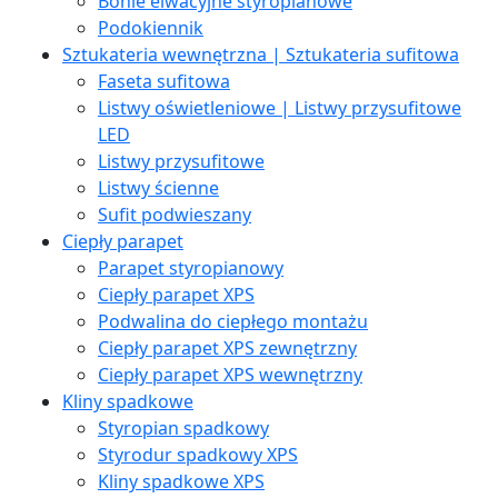
Bonie elwacyjne styropianowe
Podokiennik
Sztukateria wewnętrzna | Sztukateria sufitowa
Faseta sufitowa
Listwy oświetleniowe | Listwy przysufitowe
LED
Listwy przysufitowe
Listwy ścienne
Sufit podwieszany
Ciepły parapet
Parapet styropianowy
Ciepły parapet XPS
Podwalina do ciepłego montażu
Ciepły parapet XPS zewnętrzny
Ciepły parapet XPS wewnętrzny
Kliny spadkowe
Styropian spadkowy
Styrodur spadkowy XPS
Kliny spadkowe XPS