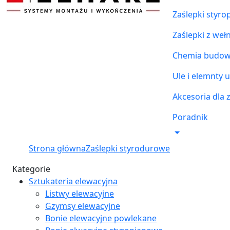
Zaślepki styr
Zaślepki z weł
Chemia budowl
Ule i elemnty u
Akcesoria dla 
Poradnik
Strona główna
Zaślepki styrodurowe
Kategorie
Sztukateria elewacyjna
Listwy elewacyjne
Gzymsy elewacyjne
Bonie elewacyjne powlekane