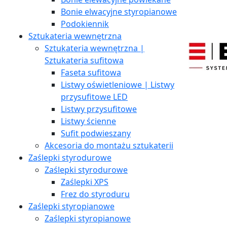
Bonie elwacyjne styropianowe
Podokiennik
Sztukateria wewnętrzna
Sztukateria wewnętrzna |
Sztukateria sufitowa
Faseta sufitowa
Listwy oświetleniowe | Listwy
przysufitowe LED
Listwy przysufitowe
Listwy ścienne
Sufit podwieszany
Akcesoria do montażu sztukaterii
Zaślepki styrodurowe
Zaślepki styrodurowe
Zaślepki XPS
Frez do styroduru
Zaślepki styropianowe
Zaślepki styropianowe