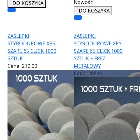
Nowość
DO KOSZYKA
DO KOSZYKA
ZAŚLEPKI
ZAŚLEPKI
STYRODUROWE XPS
STYRODUROWE XPS
SZARE 65 CLICK 1000
SZARE 65 CLICK 1000
SZTUK
SZTUK + FREZ
Cena:
210.00
METALOWY
Cena:
285.90