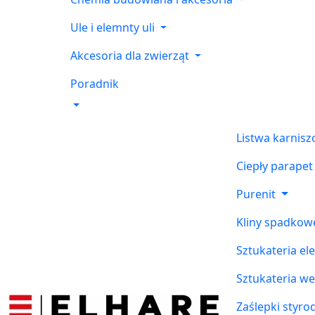
Ule i elemnty uli
Akcesoria dla zwierząt
Poradnik
Listwa karnis
Ciepły parapet
Purenit
Kliny spadkow
Sztukateria el
Sztukateria w
Zaślepki styr