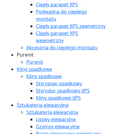
Ciepły parapet XPS
Podwalina do ciepłego
montażu
Ciepły parapet XPS zewnętrzny
Ciepły parapet XPS
wewnętrzny
Akcesoria do ciepłego montażu
Purenit
Purenit
Kliny spadkowe
Kliny spadkowe
Styropian spadkowy
Styrodur spadkowy XPS
Kliny spadkowe XPS
Sztukateria elewacyjna
Sztukateria elewacyjna
Listwy elewacyjne
Gzymsy elewacyjne
Bonie elewacyjne powlekane