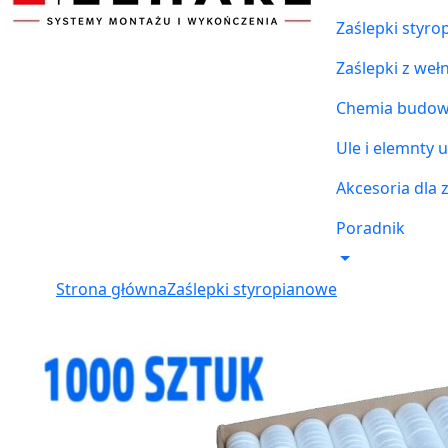
Zaślepki styr
Zaślepki z weł
Chemia budowl
Ule i elemnty u
Akcesoria dla 
Poradnik
Strona główna
Zaślepki styropianowe