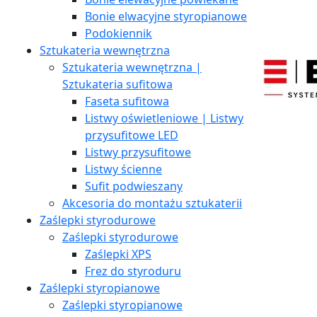
Bonie elwacyjne styropianowe
Podokiennik
Sztukateria wewnętrzna
Sztukateria wewnętrzna |
Sztukateria sufitowa
Faseta sufitowa
Listwy oświetleniowe | Listwy
przysufitowe LED
Listwy przysufitowe
Listwy ścienne
Sufit podwieszany
Akcesoria do montażu sztukaterii
Zaślepki styrodurowe
Zaślepki styrodurowe
Zaślepki XPS
Frez do styroduru
Zaślepki styropianowe
Zaślepki styropianowe