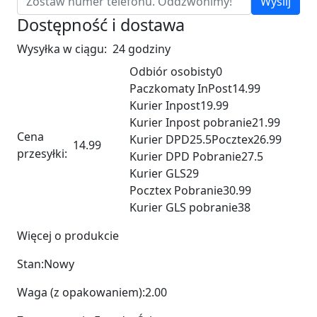
Wyślij
Dostępność i dostawa
Wysyłka w ciągu:
24 godziny
Odbiór osobisty
0
Paczkomaty InPost
14.99
Kurier Inpost
19.99
Kurier Inpost pobranie
21.99
Cena
Kurier DPD
25.5
Pocztex
26.99
14.99
przesyłki:
Kurier DPD Pobranie
27.5
Kurier GLS
29
Pocztex Pobranie
30.99
Kurier GLS pobranie
38
Więcej o produkcie
Stan:
Nowy
Waga (z opakowaniem):
2.00