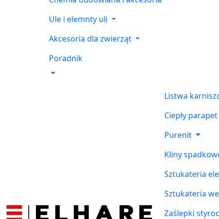
Ule i elemnty uli
Akcesoria dla zwierząt
Poradnik
Listwa karnis
Ciepły parapet
Purenit
Kliny spadkow
Sztukateria el
Sztukateria w
Zaślepki styr