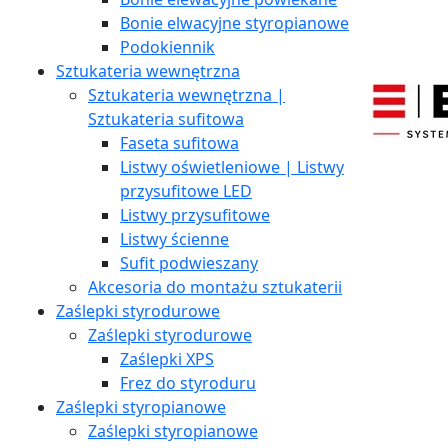
Bonie elwacyjne styropianowe
Podokiennik
Sztukateria wewnętrzna
Sztukateria wewnętrzna |
Sztukateria sufitowa
Faseta sufitowa
Listwy oświetleniowe | Listwy
przysufitowe LED
Listwy przysufitowe
Listwy ścienne
Sufit podwieszany
Akcesoria do montażu sztukaterii
Zaślepki styrodurowe
Zaślepki styrodurowe
Zaślepki XPS
Frez do styroduru
Zaślepki styropianowe
Zaślepki styropianowe