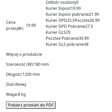
Odbiór osobisty
0
Kurier Inpost
19.99
Kurier Inpost pobranie
21.99
Kurier DPD
25.5
Pocztex
26.99
Cena
19.99
Kurier DPD Pobranie
27.5
przesyłki:
Kurier GLS
29
Pocztex Pobranie
30.99
Kurier GLS pobranie
38
Więcej o produkcie
Szerokość (W):
180 mm
Długość:
1200 mm
Stan:
Nowy
Waga:
8 kg
Pobierz produkt do PDF