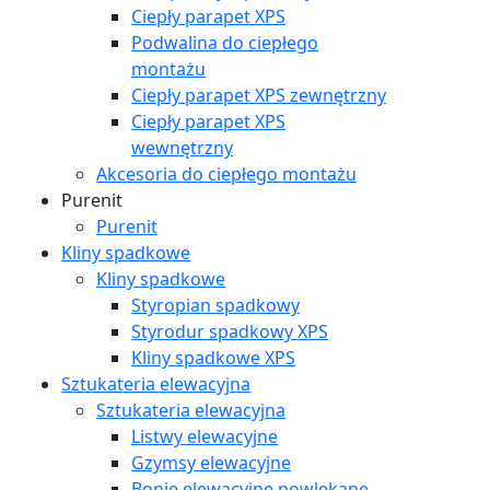
Ciepły parapet XPS
Podwalina do ciepłego
montażu
Ciepły parapet XPS zewnętrzny
Ciepły parapet XPS
wewnętrzny
Akcesoria do ciepłego montażu
Purenit
Purenit
Kliny spadkowe
Kliny spadkowe
Styropian spadkowy
Styrodur spadkowy XPS
Kliny spadkowe XPS
Sztukateria elewacyjna
Sztukateria elewacyjna
Listwy elewacyjne
Gzymsy elewacyjne
Bonie elewacyjne powlekane