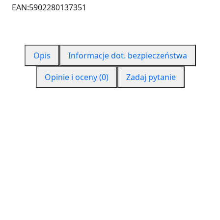
EAN:
5902280137351
Opis
Informacje dot. bezpieczeństwa
Opinie i oceny (0)
Zadaj pytanie
CZYM JEST PURENIT?
Purenit to materiał funkcjonalnym na bazie sztywnej
pianki poliuretanowej o dużej termoizolacyjności.
Jest materiałem konstrukcyjnym oraz izolacyjnym,
który jest zorientowany na przyszłość. Prawie żaden
inny materiał nie łączy w sobie tylu zalet w dziedzinie
budownictwa, jak purenit. Purenit jest dwa razy
wydajniejszy i dwa razy lepszy. Jego gęstość to ok.
550 kg/m3, więc można powiedzieć, że jest