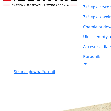
Zaślepki styr
Zaślepki z weł
Chemia budowl
Ule i elemnty u
Akcesoria dla 
Poradnik
Strona główna
Purenit