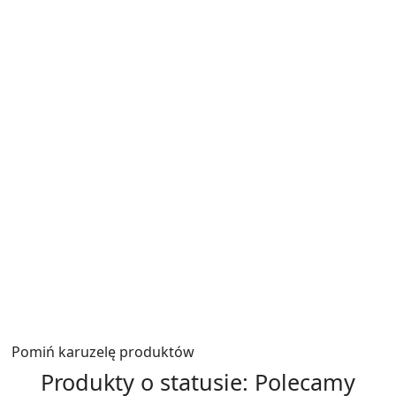
Zadaj pytanie
Podpis
*
E-mail
*
Zadaj pytanie
*
Wyślij
Pomiń karuzelę produktów
Produkty o statusie:
Polecamy