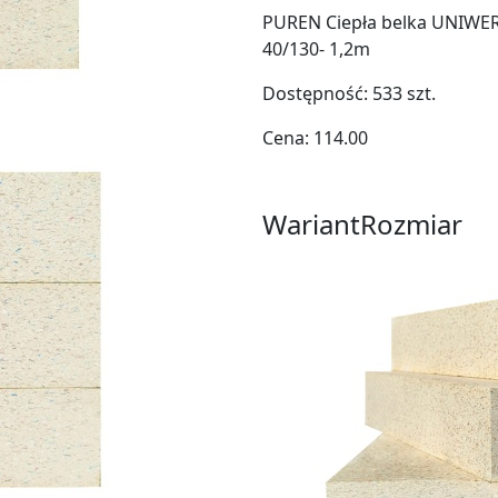
PUREN Ciepła belka UNIWE
40/130- 1,2m
Dostępność:
533
szt.
Cena:
114.00
Wariant
Rozmiar