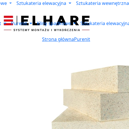
owe
Sztukateria elewacyjna
Sztukateria wewnętrzna
t
Purenit
Kliny spadkowe
Sztukateria elewacyjn
Strona główna
Purenit