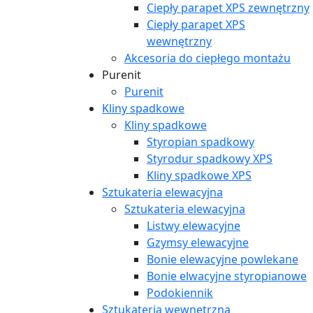
Ciepły parapet XPS zewnętrzny
Ciepły parapet XPS
wewnętrzny
Akcesoria do ciepłego montażu
Purenit
Purenit
Kliny spadkowe
Kliny spadkowe
Styropian spadkowy
Styrodur spadkowy XPS
Kliny spadkowe XPS
Sztukateria elewacyjna
Sztukateria elewacyjna
Listwy elewacyjne
Gzymsy elewacyjne
Bonie elewacyjne powlekane
Bonie elwacyjne styropianowe
Podokiennik
Sztukateria wewnętrzna