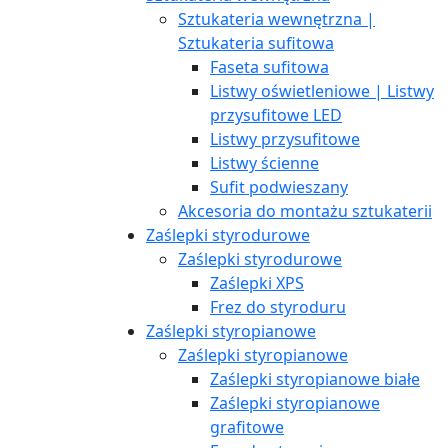
Sztukateria wewnętrzna |
Sztukateria sufitowa
Faseta sufitowa
Listwy oświetleniowe | Listwy
przysufitowe LED
Listwy przysufitowe
Listwy ścienne
Sufit podwieszany
Akcesoria do montażu sztukaterii
Zaślepki styrodurowe
Zaślepki styrodurowe
Zaślepki XPS
Frez do styroduru
Zaślepki styropianowe
Zaślepki styropianowe
Zaślepki styropianowe białe
Zaślepki styropianowe
grafitowe