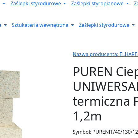
Zaślepki styrodurowe
Zaślepki styropianowe
Z
a
Sztukateria wewnętrzna
Zaślepki styrodurowe
Nazwa producenta: ELHARE
PUREN Ciep
UNIWERSAL
termiczna 
1,2m
Symbol:
PURENIT/40/130/1