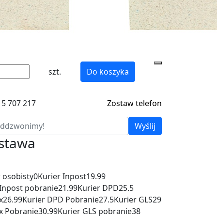
szt.
Do koszyka
15 707 217
Zostaw telefon
Wyślij
ostawa
 osobisty
0
Kurier Inpost
19.99
 Inpost pobranie
21.99
Kurier DPD
25.5
x
26.99
Kurier DPD Pobranie
27.5
Kurier GLS
29
x Pobranie
30.99
Kurier GLS pobranie
38