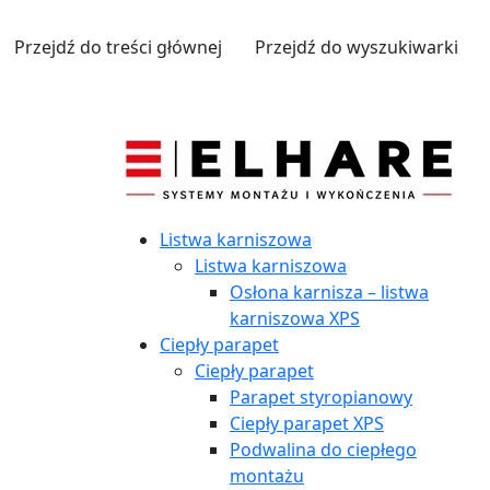
Przejdź do treści głównej
Przejdź do wyszukiwarki
Listwa karniszowa
Listwa karniszowa
Osłona karnisza – listwa
karniszowa XPS
Ciepły parapet
Ciepły parapet
Parapet styropianowy
Ciepły parapet XPS
Podwalina do ciepłego
montażu