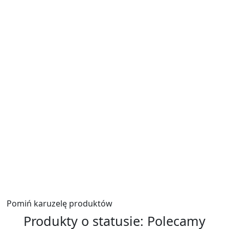
Zadaj pytanie
Podpis
*
E-mail
*
Zadaj pytanie
*
Wyślij
Pomiń karuzelę produktów
Produkty o statusie:
Polecamy