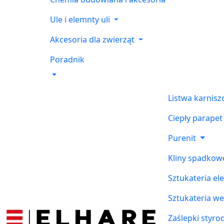
Ule i elemnty uli
Akcesoria dla zwierząt
Poradnik
Listwa karnis
Ciepły parapet
Purenit
Kliny spadkow
Sztukateria el
Sztukateria w
Zaślepki styr