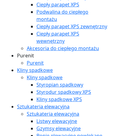
Ciepły parapet XPS
Podwalina do ciepłego
montażu
Ciepły parapet XPS zewnętrzny
Ciepły parapet XPS
wewnętrzny
Akcesoria do ciepłego montażu
Purenit
Purenit
Kliny spadkowe
Kliny spadkowe
Styropian spadkowy
Styrodur spadkowy XPS
Kliny spadkowe XPS
Sztukateria elewacyjna
Sztukateria elewacyjna
Listwy elewacyjne
Gzymsy elewacyjne
Bonie elewacyjne powlekane