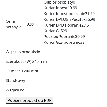
Odbiór osobisty
0
Kurier Inpost
19.99
Kurier Inpost pobranie
21.99
Kurier DPD
25.5
Pocztex
26.99
Cena
19.99
Kurier DPD Pobranie
27.5
przesyłki:
Kurier GLS
29
Pocztex Pobranie
30.99
Kurier GLS pobranie
38
Więcej o produkcie
Szerokość (W):
240 mm
Długość:
1200 mm
Stan:
Nowy
Waga:
8 kg
Pobierz produkt do PDF