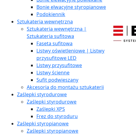
Bonie elwacyjne styropianowe
Podokiennik
Sztukateria wewnętrzna
Sztukateria wewnętrzna |
Sztukateria sufitowa
Faseta sufitowa
Listwy oświetleniowe | Listwy
przysufitowe LED
Listwy przysufitowe
Listwy ścienne
Sufit podwieszany
Akcesoria do montażu sztukaterii
Zaślepki styrodurowe
Zaślepki styrodurowe
Zaślepki XPS
Frez do styroduru
Zaślepki styropianowe
Zaślepki styropianowe