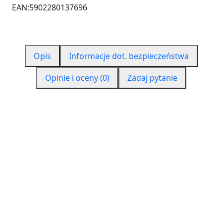
EAN:
5902280137696
Opis
Informacje dot. bezpieczeństwa
Opinie i oceny (0)
Zadaj pytanie
CZYM JEST PURENIT?
Purenit to materiał funkcjonalnym na bazie sztywnej
pianki poliuretanowej o dużej termoizolacyjności.
Jest materiałem konstrukcyjnym oraz izolacyjnym,
który jest zorientowany na przyszłość. Prawie żaden
inny materiał nie łączy w sobie tylu zalet w dziedzinie
budownictwa, jak purenit. Purenit jest dwa razy
wydajniejszy i dwa razy lepszy. Jego gęstość to ok.
550 kg/m3, więc można powiedzieć, że jest