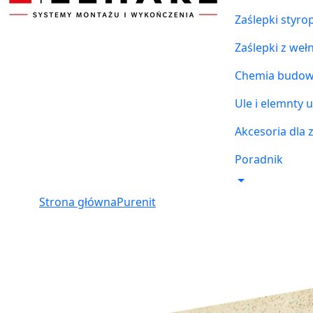
Zaślepki styr
Zaślepki z weł
Chemia budowl
Ule i elemnty u
Akcesoria dla 
Poradnik
Strona główna
Purenit