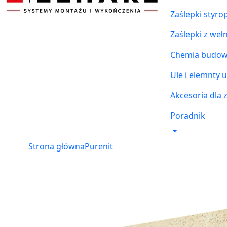
Zaślepki styr
Zaślepki z weł
Chemia budowl
Ule i elemnty u
Akcesoria dla 
Poradnik
Strona główna
Purenit