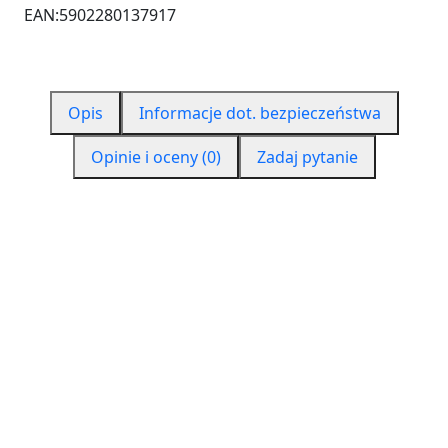
EAN:
5902280137917
Opis
Informacje dot. bezpieczeństwa
Opinie i oceny (0)
Zadaj pytanie
CZYM JEST PURENIT?
Purenit to materiał funkcjonalnym na bazie sztywnej
pianki poliuretanowej o dużej termoizolacyjności.
Jest materiałem konstrukcyjnym oraz izolacyjnym,
który jest zorientowany na przyszłość. Prawie żaden
inny materiał nie łączy w sobie tylu zalet w dziedzinie
budownictwa, jak purenit. Purenit jest dwa razy
wydajniejszy i dwa razy lepszy. Jego gęstość to ok.
550 kg/m3, więc można powiedzieć, że jest