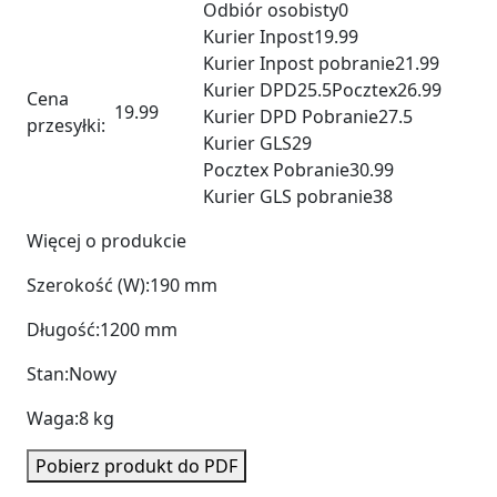
Odbiór osobisty
0
Kurier Inpost
19.99
Kurier Inpost pobranie
21.99
Kurier DPD
25.5
Pocztex
26.99
Cena
19.99
Kurier DPD Pobranie
27.5
przesyłki:
Kurier GLS
29
Pocztex Pobranie
30.99
Kurier GLS pobranie
38
Więcej o produkcie
Szerokość (W):
190 mm
Długość:
1200 mm
Stan:
Nowy
Waga:
8 kg
Pobierz produkt do PDF