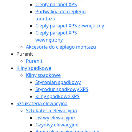
Ciepły parapet XPS
Podwalina do ciepłego
montażu
Ciepły parapet XPS zewnętrzny
Ciepły parapet XPS
wewnętrzny
Akcesoria do ciepłego montażu
Purenit
Purenit
Kliny spadkowe
Kliny spadkowe
Styropian spadkowy
Styrodur spadkowy XPS
Kliny spadkowe XPS
Sztukateria elewacyjna
Sztukateria elewacyjna
Listwy elewacyjne
Gzymsy elewacyjne
Bonie elewacyjne powlekane