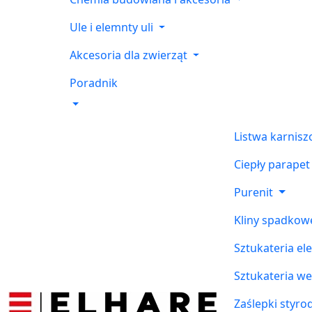
Ule i elemnty uli
Akcesoria dla zwierząt
Poradnik
Listwa karnis
Ciepły parapet
Purenit
Kliny spadkow
Sztukateria el
Sztukateria w
Zaślepki styr