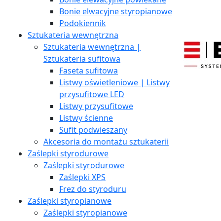
Bonie elwacyjne styropianowe
Podokiennik
Sztukateria wewnętrzna
Sztukateria wewnętrzna |
Sztukateria sufitowa
Faseta sufitowa
Listwy oświetleniowe | Listwy
przysufitowe LED
Listwy przysufitowe
Listwy ścienne
Sufit podwieszany
Akcesoria do montażu sztukaterii
Zaślepki styrodurowe
Zaślepki styrodurowe
Zaślepki XPS
Frez do styroduru
Zaślepki styropianowe
Zaślepki styropianowe