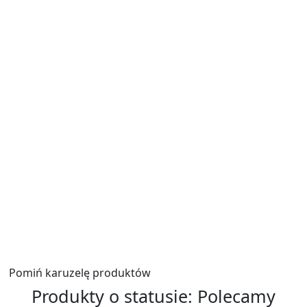
Zadaj pytanie
Podpis
*
E-mail
*
Zadaj pytanie
*
Wyślij
Pomiń karuzelę produktów
Produkty o statusie:
Polecamy