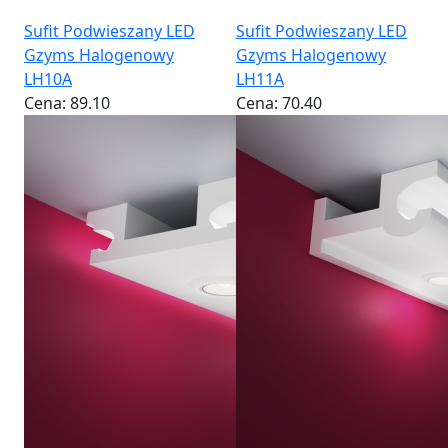
Sufit Podwieszany LED
Sufit Podwieszany LED
Gzyms Halogenowy
Gzyms Halogenowy
LH10A
LH11A
Cena:
89.10
Cena:
70.40