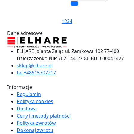
1
2
3
4
Dane adresowe
ELHARE Jolanta Zając ul. Zamkowa 102 77-400
Dzierzążenko NIP 767-144-27-86 BDO 00042427
sklep@elhare.pl
tel.+48515707217
Informacje
Regulamin
Polityka cookies
Dostawa
Ceny i metody płatności
Polityka zwrotów
Dokonaj zwrotu