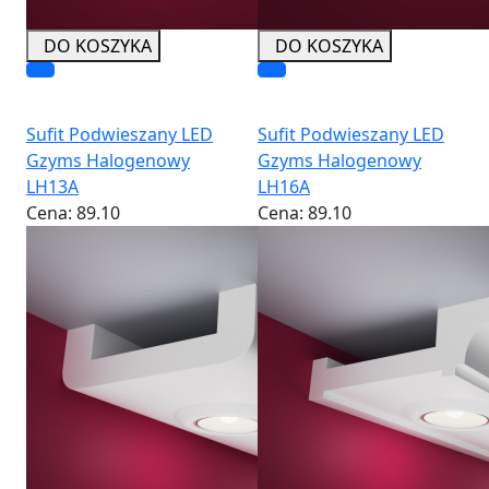
DO KOSZYKA
DO KOSZYKA
Sufit Podwieszany LED
Sufit Podwieszany LED
Gzyms Halogenowy
Gzyms Halogenowy
LH13A
LH16A
Cena:
89.10
Cena:
89.10