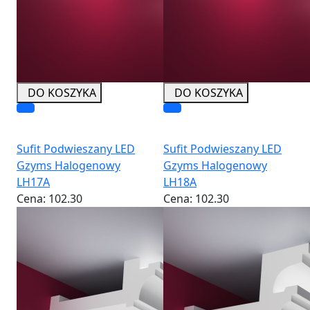
DO KOSZYKA
DO KOSZYKA
Sufit Podwieszany LED
Sufit Podwieszany LED
Gzyms Halogenowy
Gzyms Halogenowy
LH17A
LH18A
Cena:
102.30
Cena:
102.30