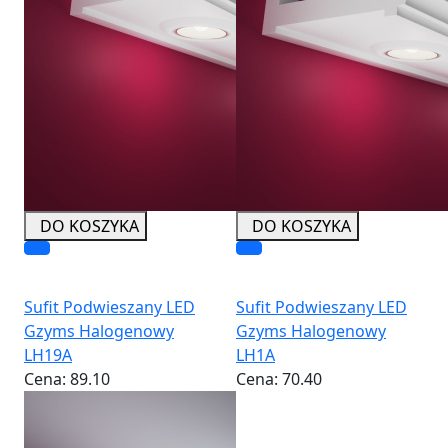
DO KOSZYKA
DO KOSZYKA
Sufit Podwieszany LED
Sufit Podwieszany LED
Gzyms Halogenowy
Gzyms Halogenowy
LH19A
LH1A
Cena:
89.10
Cena:
70.40