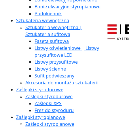
Bonie elwacyjne styropianowe
Podokiennik
Sztukateria wewnętrzna
Sztukateria wewnętrzna |
Sztukateria sufitowa
Faseta sufitowa
Listwy oświetleniowe | Listwy
przysufitowe LED
Listwy przysufitowe
Listwy ścienne
Sufit podwieszany
Akcesoria do montażu sztukaterii
Zaślepki styrodurowe
Zaślepki styrodurowe
Zaślepki XPS
Frez do styroduru
Zaślepki styropianowe
Zaślepki styropianowe