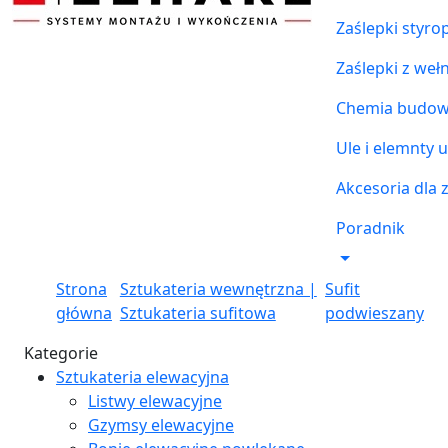
Zaślepki styr
Zaślepki z weł
Chemia budowl
Ule i elemnty u
Akcesoria dla 
Poradnik
Strona
Sztukateria wewnętrzna |
Sufit
główna
Sztukateria sufitowa
podwieszany
Kategorie
Sztukateria elewacyjna
Listwy elewacyjne
Gzymsy elewacyjne