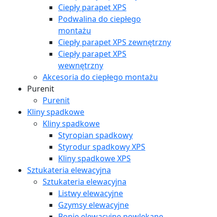
Ciepły parapet XPS
Podwalina do ciepłego
montażu
Ciepły parapet XPS zewnętrzny
Ciepły parapet XPS
wewnętrzny
Akcesoria do ciepłego montażu
Purenit
Purenit
Kliny spadkowe
Kliny spadkowe
Styropian spadkowy
Styrodur spadkowy XPS
Kliny spadkowe XPS
Sztukateria elewacyjna
Sztukateria elewacyjna
Listwy elewacyjne
Gzymsy elewacyjne
Bonie elewacyjne powlekane