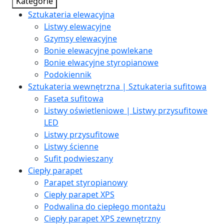
Kategorie
Sztukateria elewacyjna
Listwy elewacyjne
Gzymsy elewacyjne
Bonie elewacyjne powlekane
Bonie elwacyjne styropianowe
Podokiennik
Sztukateria wewnętrzna | Sztukateria sufitowa
Faseta sufitowa
Listwy oświetleniowe | Listwy przysufitowe
LED
Listwy przysufitowe
Listwy ścienne
Sufit podwieszany
Ciepły parapet
Parapet styropianowy
Ciepły parapet XPS
Podwalina do ciepłego montażu
Ciepły parapet XPS zewnętrzny