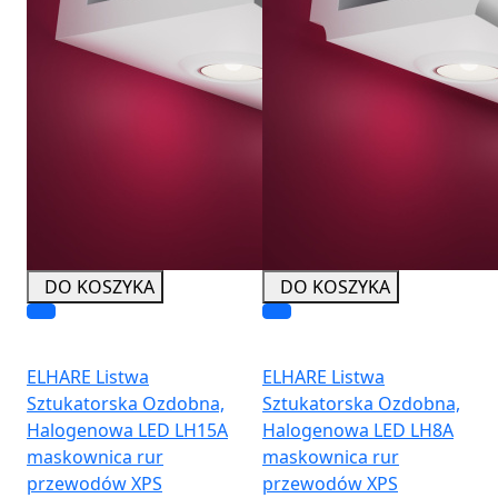
DO KOSZYKA
DO KOSZYKA
ELHARE Listwa
ELHARE Listwa
Sztukatorska Ozdobna,
Sztukatorska Ozdobna,
Halogenowa LED LH15A
Halogenowa LED LH8A
maskownica rur
maskownica rur
przewodów XPS
przewodów XPS