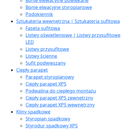
Bonie elewacyjne powlekane
Bonie elwacyjne styropianowe
Podokiennik
Sztukateria wewnętrzna | Sztukateria sufitowa
Faseta sufitowa
Listwy oświetleniowe | Listwy przysufitowe
LED
Listwy przysufitowe
Listwy ścienne
Sufit podwieszany
Ciepły parapet
Parapet styropianowy
Ciepły parapet XPS
Podwalina do ciepłego montażu
Ciepły parapet XPS zewnętrzny
Ciepły parapet XPS wewnętrzny
Kliny spadkowe
Styropian spadkowy
Styrodur spadkowy XPS