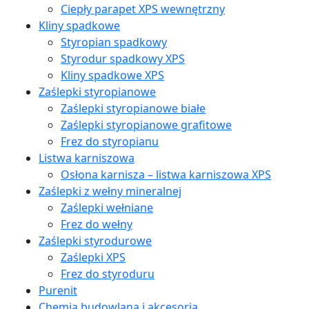
Ciepły parapet XPS wewnętrzny
Kliny spadkowe
Styropian spadkowy
Styrodur spadkowy XPS
Kliny spadkowe XPS
Zaślepki styropianowe
Zaślepki styropianowe białe
Zaślepki styropianowe grafitowe
Frez do styropianu
Listwa karniszowa
Osłona karnisza – listwa karniszowa XPS
Zaślepki z wełny mineralnej
Zaślepki wełniane
Frez do wełny
Zaślepki styrodurowe
Zaślepki XPS
Frez do styroduru
Purenit
Chemia budowlana i akcesoria