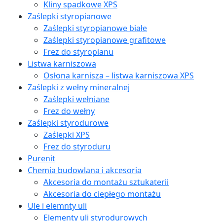
Kliny spadkowe XPS
Zaślepki styropianowe
Zaślepki styropianowe białe
Zaślepki styropianowe grafitowe
Frez do styropianu
Listwa karniszowa
Osłona karnisza – listwa karniszowa XPS
Zaślepki z wełny mineralnej
Zaślepki wełniane
Frez do wełny
Zaślepki styrodurowe
Zaślepki XPS
Frez do styroduru
Purenit
Chemia budowlana i akcesoria
Akcesoria do montażu sztukaterii
Akcesoria do ciepłego montażu
Ule i elemnty uli
Elementy uli styrodurowych