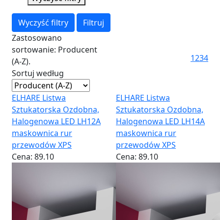
Wyczyść filtry
Filtruj
Zastosowano
sortowanie: Producent
1
2
3
4
(A-Z).
Sortuj według
ELHARE Listwa
ELHARE Listwa
Sztukatorska Ozdobna,
Sztukatorska Ozdobna,
Halogenowa LED LH12A
Halogenowa LED LH14A
maskownica rur
maskownica rur
przewodów XPS
przewodów XPS
Cena:
89.10
Cena:
89.10