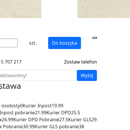
szt.
Do koszyka
15 707 217
Zostaw telefon
Wyślij
ostawa
 osobisty
0
Kurier Inpost
19.99
 Inpost pobranie
21.99
Kurier DPD
25.5
x
26.99
Kurier DPD Pobranie
27.5
Kurier GLS
29
x Pobranie
30.99
Kurier GLS pobranie
38