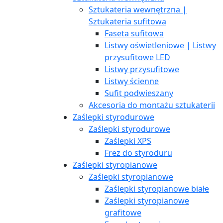
Sztukateria wewnętrzna |
Sztukateria sufitowa
Faseta sufitowa
Listwy oświetleniowe | Listwy
przysufitowe LED
Listwy przysufitowe
Listwy ścienne
Sufit podwieszany
Akcesoria do montażu sztukaterii
Zaślepki styrodurowe
Zaślepki styrodurowe
Zaślepki XPS
Frez do styroduru
Zaślepki styropianowe
Zaślepki styropianowe
Zaślepki styropianowe białe
Zaślepki styropianowe
grafitowe