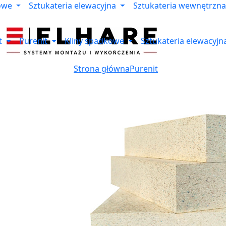
owe
Sztukateria elewacyjna
Sztukateria wewnętrzna
t
Purenit
Kliny spadkowe
Sztukateria elewacyjn
Strona główna
Purenit