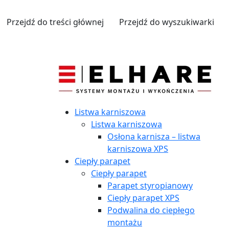
Przejdź do treści głównej
Przejdź do wyszukiwarki
Listwa karniszowa
Listwa karniszowa
Osłona karnisza – listwa
karniszowa XPS
Ciepły parapet
Ciepły parapet
Parapet styropianowy
Ciepły parapet XPS
Podwalina do ciepłego
montażu