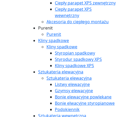
Ciepły parapet XPS zewnętrzny
Ciepły parapet XPS
wewnętrzny
Akcesoria do ciepłego montażu
Purenit
Purenit
Kliny spadkowe
Kliny spadkowe
Styropian spadkowy
Styrodur spadkowy XPS
Kliny spadkowe XPS
Sztukateria elewacyjna
Sztukateria elewacyjna
Listwy elewacyjne
Gzymsy elewacyjne
Bonie elewacyjne powlekane
Bonie elwacyjne styropianowe
Podokiennik
Sztukateria wewnętrzna