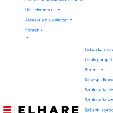
Ule i elemnty uli
Akcesoria dla zwierząt
Poradnik
Listwa karnis
Ciepły parapet
Purenit
Kliny spadkow
Sztukateria el
Sztukateria w
Zaślepki styr