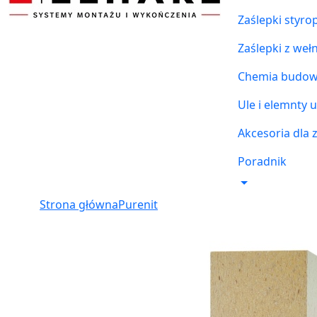
Zaślepki styr
Zaślepki z weł
Chemia budowl
Ule i elemnty u
Akcesoria dla 
Poradnik
Strona główna
Purenit