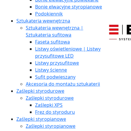
Bonie elwacyjne styropianowe
Podokiennik
Sztukateria wewnętrzna
Sztukateria wewnętrzna |
Sztukateria sufitowa
Faseta sufitowa
Listwy oświetleniowe | Listwy
przysufitowe LED
Listwy przysufitowe
Listwy ścienne
Sufit podwieszany
Akcesoria do montażu sztukaterii
Zaślepki styrodurowe
Zaślepki styrodurowe
Zaślepki XPS
Frez do styroduru
Zaślepki styropianowe
Zaślepki styropianowe