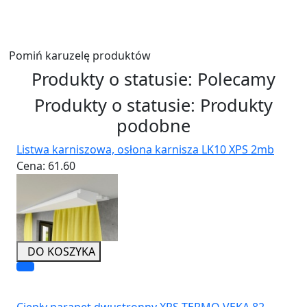
Wyślij
Pomiń karuzelę produktów
Produkty o statusie:
Polecamy
Produkty o statusie:
Produkty
podobne
Listwa karniszowa, osłona karnisza LK10 XPS 2mb
Cena:
61.60
DO KOSZYKA
Ciepły parapet dwustronny XPS TERMO VEKA 82