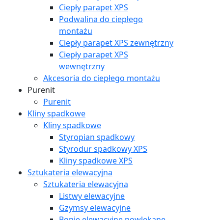
Ciepły parapet XPS
Podwalina do ciepłego
montażu
Ciepły parapet XPS zewnętrzny
Ciepły parapet XPS
wewnętrzny
Akcesoria do ciepłego montażu
Purenit
Purenit
Kliny spadkowe
Kliny spadkowe
Styropian spadkowy
Styrodur spadkowy XPS
Kliny spadkowe XPS
Sztukateria elewacyjna
Sztukateria elewacyjna
Listwy elewacyjne
Gzymsy elewacyjne
Bonie elewacyjne powlekane