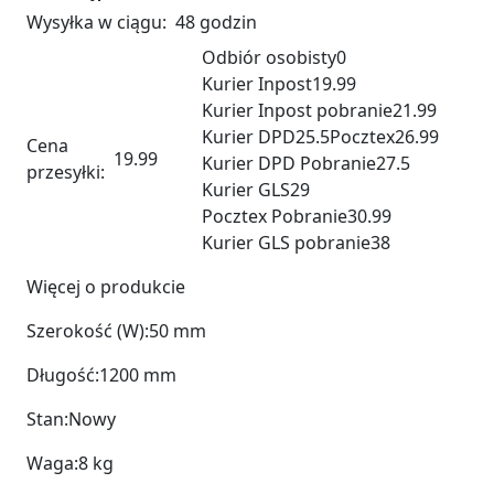
Wysyłka w ciągu:
48 godzin
Odbiór osobisty
0
Kurier Inpost
19.99
Kurier Inpost pobranie
21.99
Kurier DPD
25.5
Pocztex
26.99
Cena
19.99
Kurier DPD Pobranie
27.5
przesyłki:
Kurier GLS
29
Pocztex Pobranie
30.99
Kurier GLS pobranie
38
Więcej o produkcie
Szerokość (W):
50 mm
Długość:
1200 mm
Stan:
Nowy
Waga:
8 kg