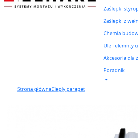
Zaślepki styr
Zaślepki z weł
Chemia budowl
Ule i elemnty u
Akcesoria dla 
Poradnik
Strona główna
Ciepły parapet