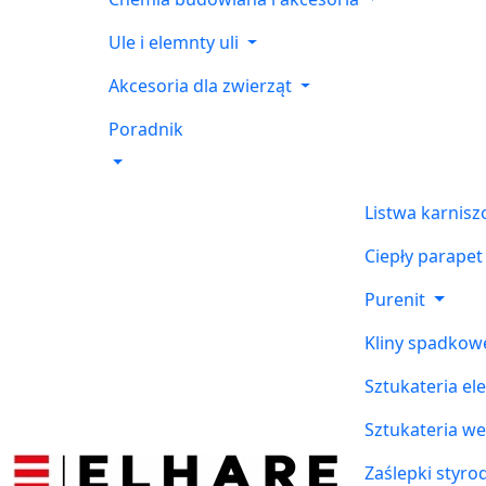
Ule i elemnty uli
Akcesoria dla zwierząt
Poradnik
Listwa karnis
Ciepły parapet
Purenit
Kliny spadkow
Sztukateria el
Sztukateria w
Zaślepki styr