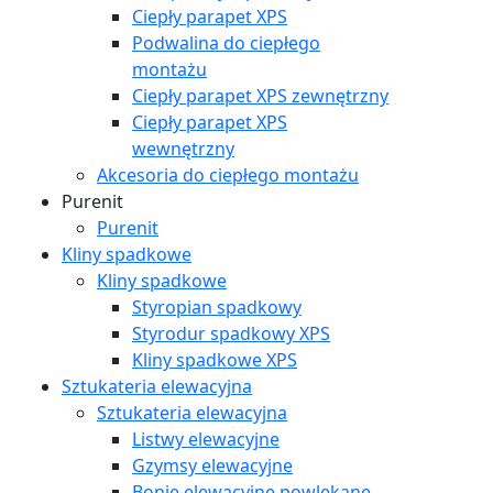
Ciepły parapet XPS
Podwalina do ciepłego
montażu
Ciepły parapet XPS zewnętrzny
Ciepły parapet XPS
wewnętrzny
Akcesoria do ciepłego montażu
Purenit
Purenit
Kliny spadkowe
Kliny spadkowe
Styropian spadkowy
Styrodur spadkowy XPS
Kliny spadkowe XPS
Sztukateria elewacyjna
Sztukateria elewacyjna
Listwy elewacyjne
Gzymsy elewacyjne
Bonie elewacyjne powlekane