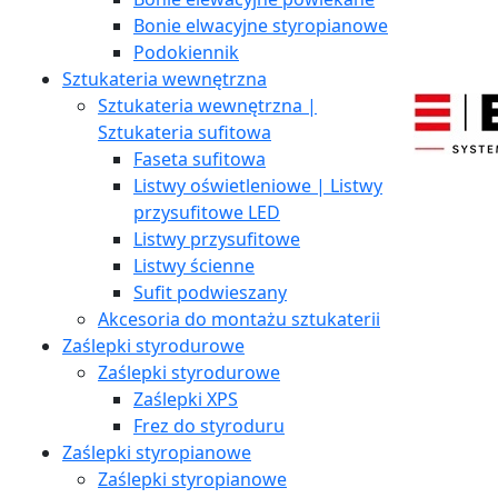
Bonie elwacyjne styropianowe
Podokiennik
Sztukateria wewnętrzna
Sztukateria wewnętrzna |
Sztukateria sufitowa
Faseta sufitowa
Listwy oświetleniowe | Listwy
przysufitowe LED
Listwy przysufitowe
Listwy ścienne
Sufit podwieszany
Akcesoria do montażu sztukaterii
Zaślepki styrodurowe
Zaślepki styrodurowe
Zaślepki XPS
Frez do styroduru
Zaślepki styropianowe
Zaślepki styropianowe