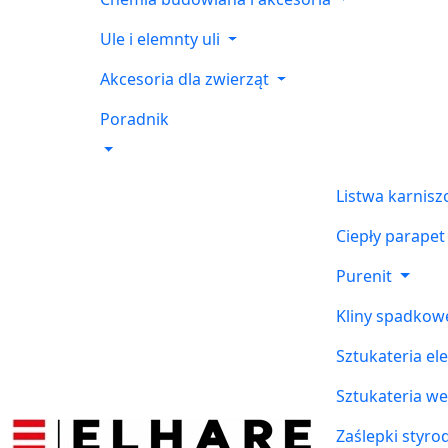
Ule i elemnty uli
Akcesoria dla zwierząt
Poradnik
Listwa karnis
Ciepły parapet
Purenit
Kliny spadkow
Sztukateria el
Sztukateria w
Zaślepki styr