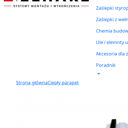
Zaślepki styr
Zaślepki z weł
Chemia budowl
Ule i elemnty u
Akcesoria dla 
Poradnik
Strona główna
Ciepły parapet