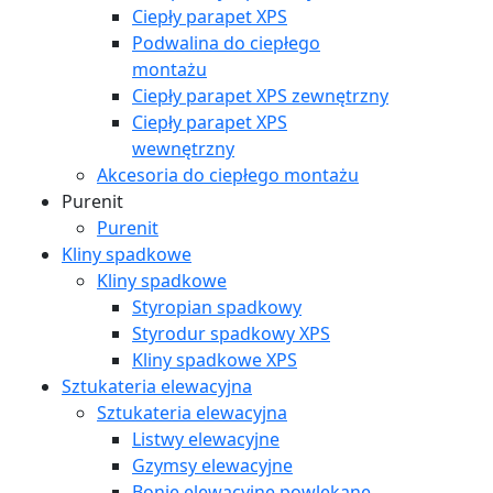
Ciepły parapet XPS
Podwalina do ciepłego
montażu
Ciepły parapet XPS zewnętrzny
Ciepły parapet XPS
wewnętrzny
Akcesoria do ciepłego montażu
Purenit
Purenit
Kliny spadkowe
Kliny spadkowe
Styropian spadkowy
Styrodur spadkowy XPS
Kliny spadkowe XPS
Sztukateria elewacyjna
Sztukateria elewacyjna
Listwy elewacyjne
Gzymsy elewacyjne
Bonie elewacyjne powlekane