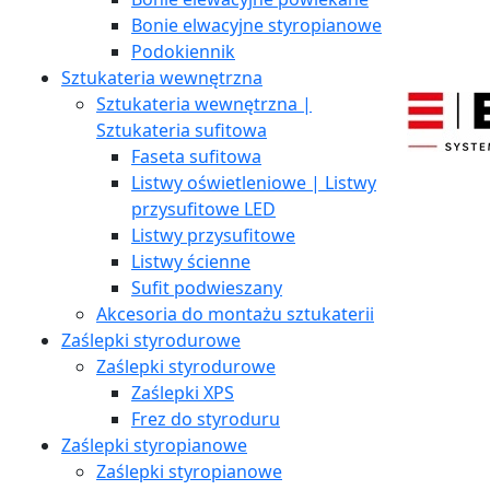
Bonie elwacyjne styropianowe
Podokiennik
Sztukateria wewnętrzna
Sztukateria wewnętrzna |
Sztukateria sufitowa
Faseta sufitowa
Listwy oświetleniowe | Listwy
przysufitowe LED
Listwy przysufitowe
Listwy ścienne
Sufit podwieszany
Akcesoria do montażu sztukaterii
Zaślepki styrodurowe
Zaślepki styrodurowe
Zaślepki XPS
Frez do styroduru
Zaślepki styropianowe
Zaślepki styropianowe