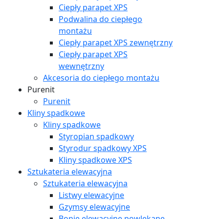
Ciepły parapet XPS
Podwalina do ciepłego
montażu
Ciepły parapet XPS zewnętrzny
Ciepły parapet XPS
wewnętrzny
Akcesoria do ciepłego montażu
Purenit
Purenit
Kliny spadkowe
Kliny spadkowe
Styropian spadkowy
Styrodur spadkowy XPS
Kliny spadkowe XPS
Sztukateria elewacyjna
Sztukateria elewacyjna
Listwy elewacyjne
Gzymsy elewacyjne
Bonie elewacyjne powlekane