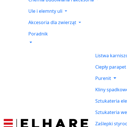
Ule i elemnty uli
Akcesoria dla zwierząt
Poradnik
Listwa karnis
Ciepły parapet
Purenit
Kliny spadkow
Sztukateria el
Sztukateria w
Zaślepki styr