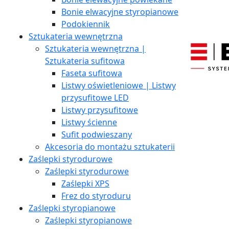
Bonie elwacyjne styropianowe
Podokiennik
Sztukateria wewnętrzna
Sztukateria wewnętrzna |
Sztukateria sufitowa
Faseta sufitowa
Listwy oświetleniowe | Listwy
przysufitowe LED
Listwy przysufitowe
Listwy ścienne
Sufit podwieszany
Akcesoria do montażu sztukaterii
Zaślepki styrodurowe
Zaślepki styrodurowe
Zaślepki XPS
Frez do styroduru
Zaślepki styropianowe
Zaślepki styropianowe