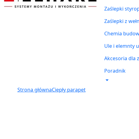
Zaślepki styr
Zaślepki z weł
Chemia budowl
Ule i elemnty u
Akcesoria dla 
Poradnik
Strona główna
Ciepły parapet