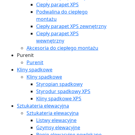
Ciepły parapet XPS
Podwalina do ciepłego
montażu
Ciepły parapet XPS zewnętrzny
Ciepły parapet XPS
wewnętrzny
Akcesoria do ciepłego montażu
Purenit
Purenit
Kliny spadkowe
Kliny spadkowe
Styropian spadkowy
Styrodur spadkowy XPS
Kliny spadkowe XPS
Sztukateria elewacyjna
Sztukateria elewacyjna
Listwy elewacyjne
Gzymsy elewacyjne
Bonie elewacyjne powlekane