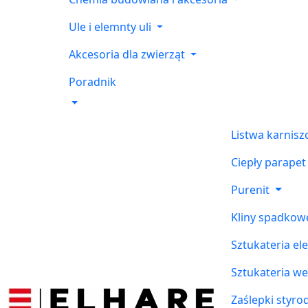
Ule i elemnty uli
Akcesoria dla zwierząt
Poradnik
Listwa karnis
Ciepły parapet
Purenit
Kliny spadkow
Sztukateria el
Sztukateria w
Zaślepki styr