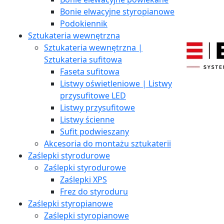
Bonie elwacyjne styropianowe
Podokiennik
Sztukateria wewnętrzna
Sztukateria wewnętrzna |
Sztukateria sufitowa
Faseta sufitowa
Listwy oświetleniowe | Listwy
przysufitowe LED
Listwy przysufitowe
Listwy ścienne
Sufit podwieszany
Akcesoria do montażu sztukaterii
Zaślepki styrodurowe
Zaślepki styrodurowe
Zaślepki XPS
Frez do styroduru
Zaślepki styropianowe
Zaślepki styropianowe