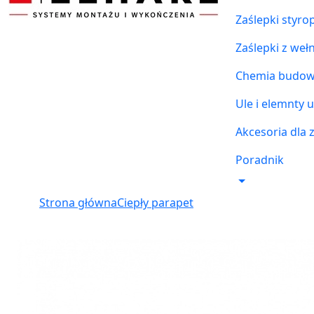
Zaślepki styr
Zaślepki z weł
Chemia budowl
Ule i elemnty u
Akcesoria dla 
Poradnik
Strona główna
Ciepły parapet