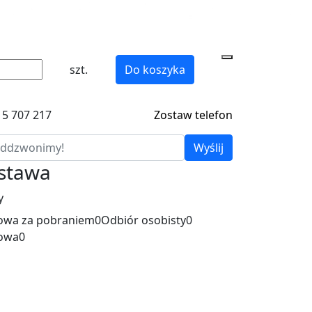
szt.
Do koszyka
15 707 217
Zostaw telefon
Wyślij
ostawa
y
wa za pobraniem
0
Odbiór osobisty
0
owa
0