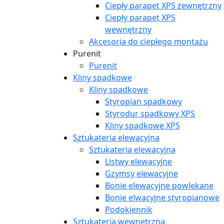
Ciepły parapet XPS zewnętrzny
Ciepły parapet XPS
wewnętrzny
Akcesoria do ciepłego montażu
Purenit
Purenit
Kliny spadkowe
Kliny spadkowe
Styropian spadkowy
Styrodur spadkowy XPS
Kliny spadkowe XPS
Sztukateria elewacyjna
Sztukateria elewacyjna
Listwy elewacyjne
Gzymsy elewacyjne
Bonie elewacyjne powlekane
Bonie elwacyjne styropianowe
Podokiennik
Sztukateria wewnętrzna