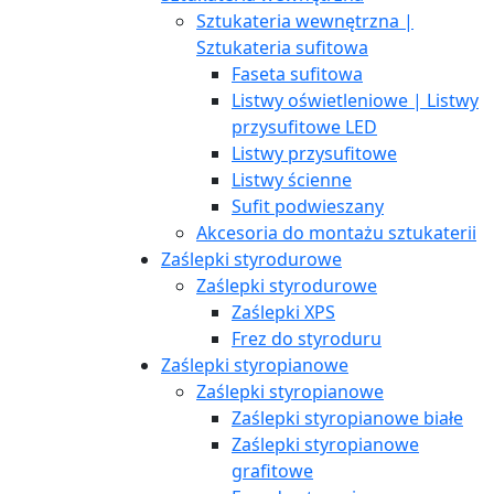
Sztukateria wewnętrzna |
Sztukateria sufitowa
Faseta sufitowa
Listwy oświetleniowe | Listwy
przysufitowe LED
Listwy przysufitowe
Listwy ścienne
Sufit podwieszany
Akcesoria do montażu sztukaterii
Zaślepki styrodurowe
Zaślepki styrodurowe
Zaślepki XPS
Frez do styroduru
Zaślepki styropianowe
Zaślepki styropianowe
Zaślepki styropianowe białe
Zaślepki styropianowe
grafitowe