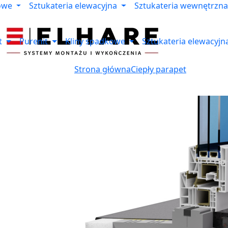
owe
Sztukateria elewacyjna
Sztukateria wewnętrzna
t
Purenit
Kliny spadkowe
Sztukateria elewacyjn
Strona główna
Ciepły parapet