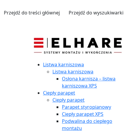
Przejdź do treści głównej
Przejdź do wyszukiwarki
Listwa karniszowa
Listwa karniszowa
Osłona karnisza – listwa
karniszowa XPS
Ciepły parapet
Ciepły parapet
Parapet styropianowy
Ciepły parapet XPS
Podwalina do ciepłego
montażu