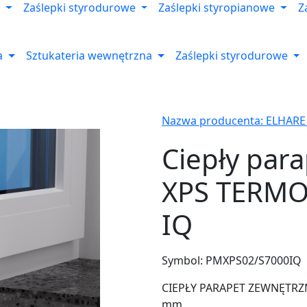
Zaślepki styrodurowe
Zaślepki styropianowe
Z
a
Sztukateria wewnętrzna
Zaślepki styrodurowe
Nazwa producenta: ELHARE
Ciepły par
XPS TERMO
IQ
Symbol:
PMXPS02/S7000IQ
CIEPŁY PARAPET ZEWNĘTRZNY
mm