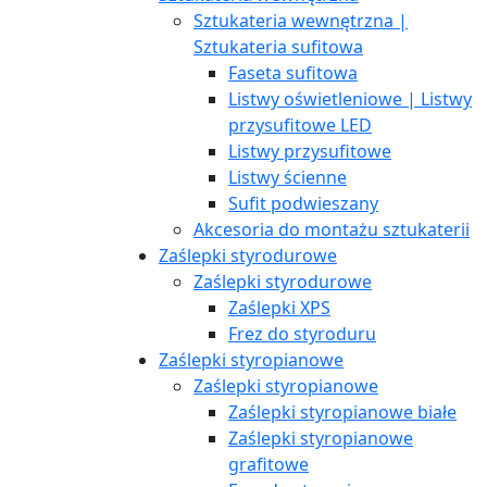
Sztukateria wewnętrzna |
Sztukateria sufitowa
Faseta sufitowa
Listwy oświetleniowe | Listwy
przysufitowe LED
Listwy przysufitowe
Listwy ścienne
Sufit podwieszany
Akcesoria do montażu sztukaterii
Zaślepki styrodurowe
Zaślepki styrodurowe
Zaślepki XPS
Frez do styroduru
Zaślepki styropianowe
Zaślepki styropianowe
Zaślepki styropianowe białe
Zaślepki styropianowe
grafitowe