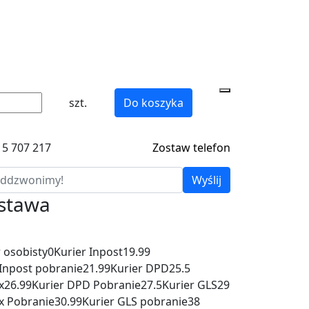
szt.
Do koszyka
15 707 217
Zostaw telefon
Wyślij
ostawa
 osobisty
0
Kurier Inpost
19.99
 Inpost pobranie
21.99
Kurier DPD
25.5
x
26.99
Kurier DPD Pobranie
27.5
Kurier GLS
29
x Pobranie
30.99
Kurier GLS pobranie
38