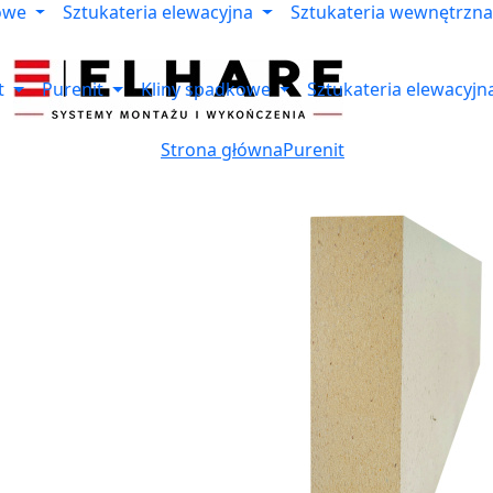
owe
Sztukateria elewacyjna
Sztukateria wewnętrzna
t
Purenit
Kliny spadkowe
Sztukateria elewacyjn
Strona główna
Purenit