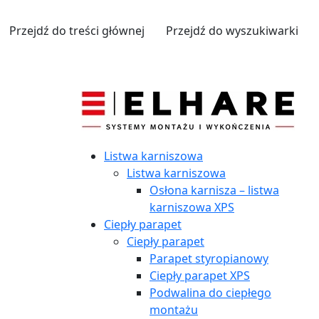
Przejdź do treści głównej
Przejdź do wyszukiwarki
Listwa karniszowa
Listwa karniszowa
Osłona karnisza – listwa
karniszowa XPS
Ciepły parapet
Ciepły parapet
Parapet styropianowy
Ciepły parapet XPS
Podwalina do ciepłego
montażu