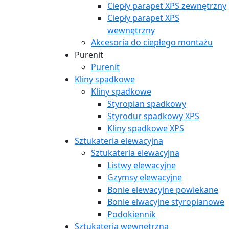
Ciepły parapet XPS zewnętrzny
Ciepły parapet XPS
wewnętrzny
Akcesoria do ciepłego montażu
Purenit
Purenit
Kliny spadkowe
Kliny spadkowe
Styropian spadkowy
Styrodur spadkowy XPS
Kliny spadkowe XPS
Sztukateria elewacyjna
Sztukateria elewacyjna
Listwy elewacyjne
Gzymsy elewacyjne
Bonie elewacyjne powlekane
Bonie elwacyjne styropianowe
Podokiennik
Sztukateria wewnętrzna