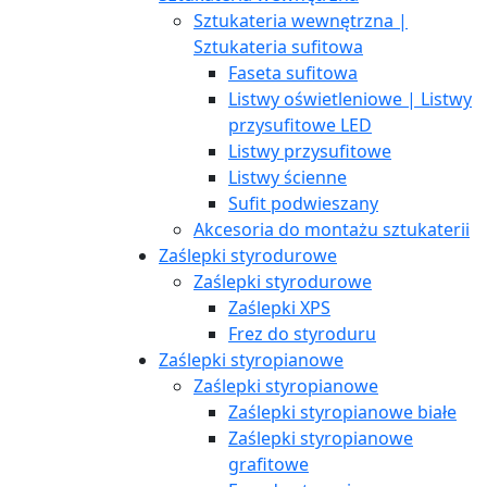
Sztukateria wewnętrzna |
Sztukateria sufitowa
Faseta sufitowa
Listwy oświetleniowe | Listwy
przysufitowe LED
Listwy przysufitowe
Listwy ścienne
Sufit podwieszany
Akcesoria do montażu sztukaterii
Zaślepki styrodurowe
Zaślepki styrodurowe
Zaślepki XPS
Frez do styroduru
Zaślepki styropianowe
Zaślepki styropianowe
Zaślepki styropianowe białe
Zaślepki styropianowe
grafitowe