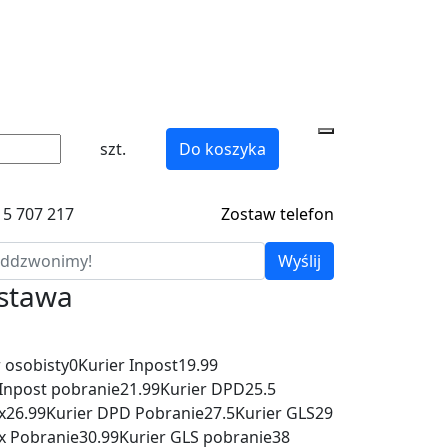
szt.
Do koszyka
15 707 217
Zostaw telefon
Wyślij
ostawa
 osobisty
0
Kurier Inpost
19.99
 Inpost pobranie
21.99
Kurier DPD
25.5
x
26.99
Kurier DPD Pobranie
27.5
Kurier GLS
29
x Pobranie
30.99
Kurier GLS pobranie
38