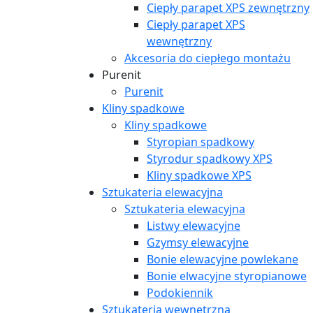
Ciepły parapet XPS zewnętrzny
Ciepły parapet XPS
wewnętrzny
Akcesoria do ciepłego montażu
Purenit
Purenit
Kliny spadkowe
Kliny spadkowe
Styropian spadkowy
Styrodur spadkowy XPS
Kliny spadkowe XPS
Sztukateria elewacyjna
Sztukateria elewacyjna
Listwy elewacyjne
Gzymsy elewacyjne
Bonie elewacyjne powlekane
Bonie elwacyjne styropianowe
Podokiennik
Sztukateria wewnętrzna