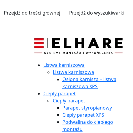
Przejdź do treści głównej
Przejdź do wyszukiwarki
Listwa karniszowa
Listwa karniszowa
Osłona karnisza – listwa
karniszowa XPS
Ciepły parapet
Ciepły parapet
Parapet styropianowy
Ciepły parapet XPS
Podwalina do ciepłego
montażu