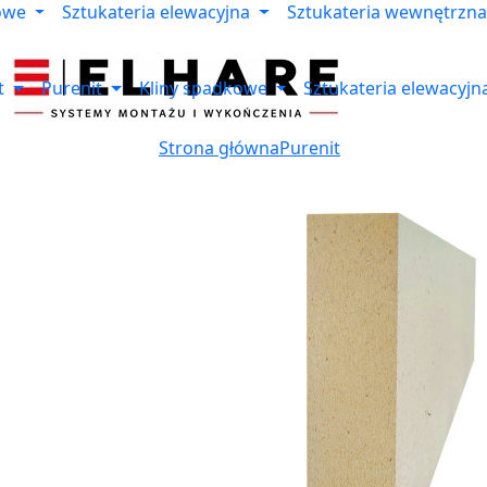
owe
Sztukateria elewacyjna
Sztukateria wewnętrzna
t
Purenit
Kliny spadkowe
Sztukateria elewacyjn
Strona główna
Purenit