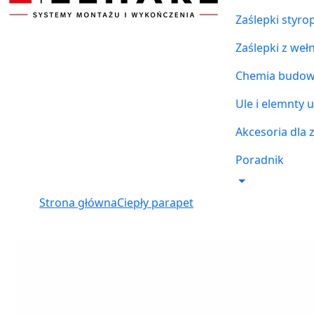
Zaślepki styr
Zaślepki z weł
Chemia budowl
Ule i elemnty u
Akcesoria dla 
Poradnik
Strona główna
Ciepły parapet