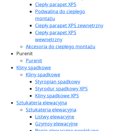
Ciepły parapet XPS
Podwalina do ciepłego
montażu
Ciepły parapet XPS zewnętrzny
Ciepły parapet XPS
wewnętrzny
Akcesoria do ciepłego montażu
Purenit
Purenit
Kliny spadkowe
Kliny spadkowe
Styropian spadkowy
Styrodur spadkowy XPS
Kliny spadkowe XPS
Sztukateria elewacyjna
Sztukateria elewacyjna
Listwy elewacyjne
Gzymsy elewacyjne
Bonie elewacyjne powlekane