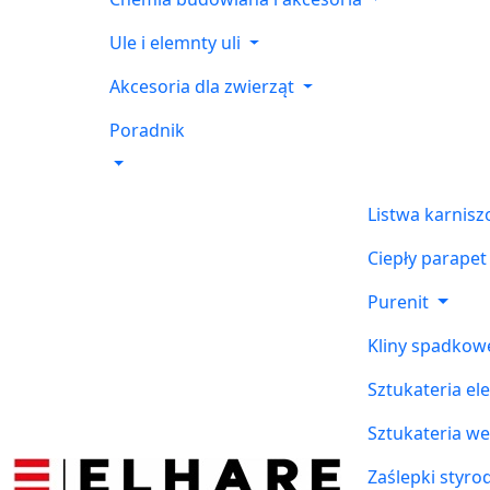
Ule i elemnty uli
Akcesoria dla zwierząt
Poradnik
Listwa karnis
Ciepły parapet
Purenit
Kliny spadkow
Sztukateria el
Sztukateria w
Zaślepki styr