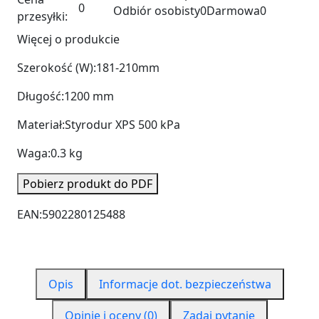
0
Odbiór osobisty
0
Darmowa
0
przesyłki:
Więcej o produkcie
Szerokość (W):
181-210mm
Długość:
1200 mm
Materiał:
Styrodur XPS 500 kPa
Waga:
0.3 kg
Pobierz produkt do PDF
EAN:
5902280125488
Opis
Informacje dot. bezpieczeństwa
Opinie i oceny (0)
Zadaj pytanie