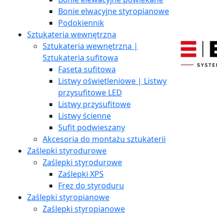
Bonie elwacyjne styropianowe
Podokiennik
Sztukateria wewnętrzna
Sztukateria wewnętrzna |
Sztukateria sufitowa
Faseta sufitowa
Listwy oświetleniowe | Listwy
przysufitowe LED
Listwy przysufitowe
Listwy ścienne
Sufit podwieszany
Akcesoria do montażu sztukaterii
Zaślepki styrodurowe
Zaślepki styrodurowe
Zaślepki XPS
Frez do styroduru
Zaślepki styropianowe
Zaślepki styropianowe