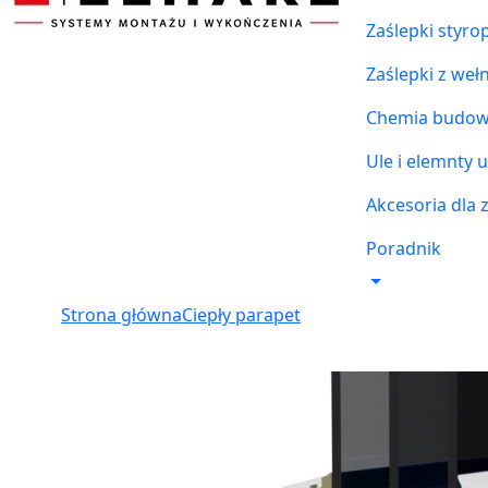
Zaślepki styr
Zaślepki z weł
Chemia budowl
Ule i elemnty u
Akcesoria dla 
Poradnik
Strona główna
Ciepły parapet