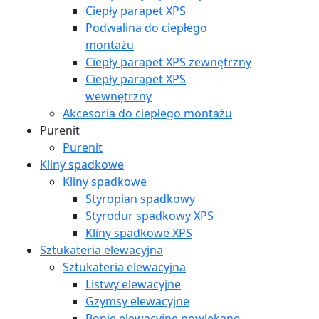
Ciepły parapet XPS
Podwalina do ciepłego
montażu
Ciepły parapet XPS zewnętrzny
Ciepły parapet XPS
wewnętrzny
Akcesoria do ciepłego montażu
Purenit
Purenit
Kliny spadkowe
Kliny spadkowe
Styropian spadkowy
Styrodur spadkowy XPS
Kliny spadkowe XPS
Sztukateria elewacyjna
Sztukateria elewacyjna
Listwy elewacyjne
Gzymsy elewacyjne
Bonie elewacyjne powlekane