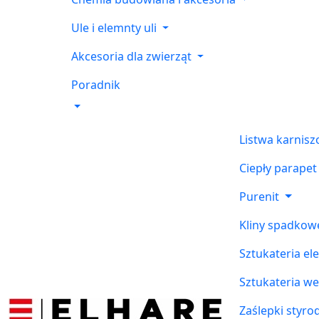
Ule i elemnty uli
Akcesoria dla zwierząt
Poradnik
Listwa karnis
Ciepły parapet
Purenit
Kliny spadkow
Sztukateria el
Sztukateria w
Zaślepki styr