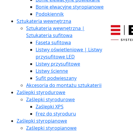
Bonie elwacyjne styropianowe
Podokiennik
Sztukateria wewnętrzna
Sztukateria wewnętrzna |
Sztukateria sufitowa
Faseta sufitowa
Listwy oświetleniowe | Listwy
przysufitowe LED
Listwy przysufitowe
Listwy ścienne
Sufit podwieszany
Akcesoria do montażu sztukaterii
Zaślepki styrodurowe
Zaślepki styrodurowe
Zaślepki XPS
Frez do styroduru
Zaślepki styropianowe
Zaślepki styropianowe