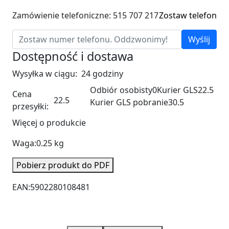
Zamówienie telefoniczne: 515 707 217
Zostaw telefon
Wyślij
Dostępność i dostawa
Wysyłka w ciągu:
24 godziny
Odbiór osobisty
0
Kurier GLS
22.5
Cena
22.5
Kurier GLS pobranie
30.5
przesyłki:
Więcej o produkcie
Waga:
0.25 kg
Pobierz produkt do PDF
EAN:
5902280108481