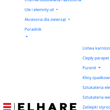
Ule i elemnty uli
Akcesoria dla zwierząt
Poradnik
Listwa karnis
Ciepły parapet
Purenit
Kliny spadkow
Sztukateria el
Sztukateria w
Zaślepki styr