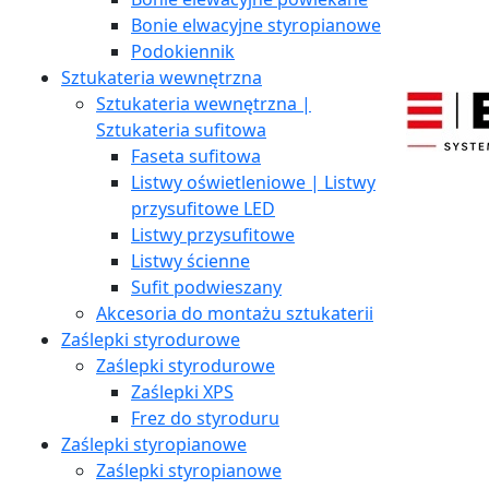
Bonie elwacyjne styropianowe
Podokiennik
Sztukateria wewnętrzna
Sztukateria wewnętrzna |
Sztukateria sufitowa
Faseta sufitowa
Listwy oświetleniowe | Listwy
przysufitowe LED
Listwy przysufitowe
Listwy ścienne
Sufit podwieszany
Akcesoria do montażu sztukaterii
Zaślepki styrodurowe
Zaślepki styrodurowe
Zaślepki XPS
Frez do styroduru
Zaślepki styropianowe
Zaślepki styropianowe