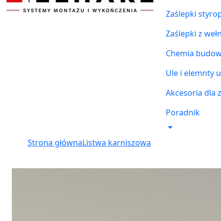
Zaślepki styr
Zaślepki z weł
Chemia budowl
Ule i elemnty u
Akcesoria dla 
Poradnik
Strona główna
Listwa karniszowa