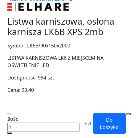
Listwa karniszowa, osłona
karnisza LK6B XPS 2mb
Symbol:
LK6B/90x150x2000
LISTWA KARNISZOWA LK6 Z MIEJSCEM NA
OŚWIETLENIE LED
Dostępność:
994
szt.
Cena:
93.40
Ilość
Do
szt.
koszyka