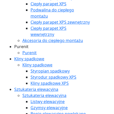
Ciepły parapet XPS
Podwalina do ciepłego
montażu
Ciepły parapet XPS zewnętrzny
Ciepły parapet XPS
wewnętrzny
Akcesoria do ciepłego montażu
Purenit
Purenit
Kliny spadkowe
Kliny spadkowe
Styropian spadkowy
Styrodur spadkowy XPS
Kliny spadkowe XPS
Sztukateria elewacyjna
Sztukateria elewacyjna
Listwy elewacyjne
Gzymsy elewacyjne
Bonie elewacyjne powlekane