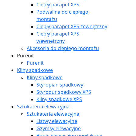
Ciepły parapet XPS
Podwalina do ciepłego
montażu
Ciepły parapet XPS zewnętrzny
Ciepły parapet XPS
wewnętrzny
Akcesoria do ciepłego montażu
Purenit
Purenit
Kliny spadkowe
Kliny spadkowe
Styropian spadkowy
Styrodur spadkowy XPS
Kliny spadkowe XPS
Sztukateria elewacyjna
Sztukateria elewacyjna
Listwy elewacyjne
Gzymsy elewacyjne
Bonie elewacyjne powlekane