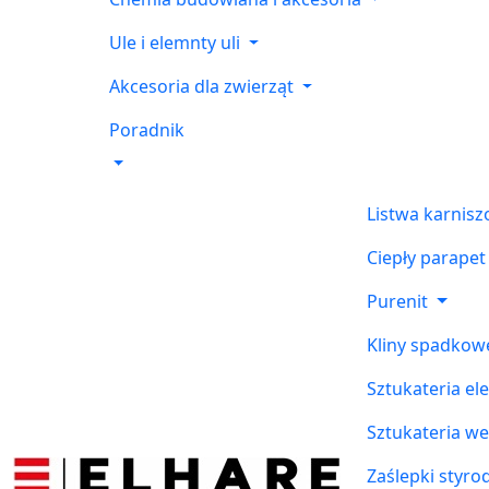
Ule i elemnty uli
Akcesoria dla zwierząt
Poradnik
Listwa karnis
Ciepły parapet
Purenit
Kliny spadkow
Sztukateria el
Sztukateria w
Zaślepki styr