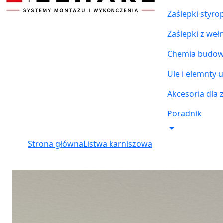
Zaślepki styr
Zaślepki z weł
Chemia budowl
Ule i elemnty u
Akcesoria dla 
Poradnik
Strona główna
Listwa karniszowa