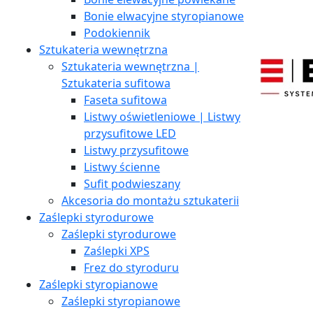
Bonie elwacyjne styropianowe
Podokiennik
Sztukateria wewnętrzna
Sztukateria wewnętrzna |
Sztukateria sufitowa
Faseta sufitowa
Listwy oświetleniowe | Listwy
przysufitowe LED
Listwy przysufitowe
Listwy ścienne
Sufit podwieszany
Akcesoria do montażu sztukaterii
Zaślepki styrodurowe
Zaślepki styrodurowe
Zaślepki XPS
Frez do styroduru
Zaślepki styropianowe
Zaślepki styropianowe