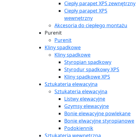
Ciepły parapet XPS zewnętrzny
Ciepły parapet XPS
wewnętrzny
Akcesoria do ciepłego montażu
Purenit
Purenit
Kliny spadkowe
Kliny spadkowe
Styropian spadkowy
Styrodur spadkowy XPS
Kliny spadkowe XPS
Sztukateria elewacyjna
Sztukateria elewacyjna
Listwy elewacyjne
Gzymsy elewacyjne
Bonie elewacyjne powlekane
Bonie elwacyjne styropianowe
Podokiennik
Sztukateria wewnętrzna