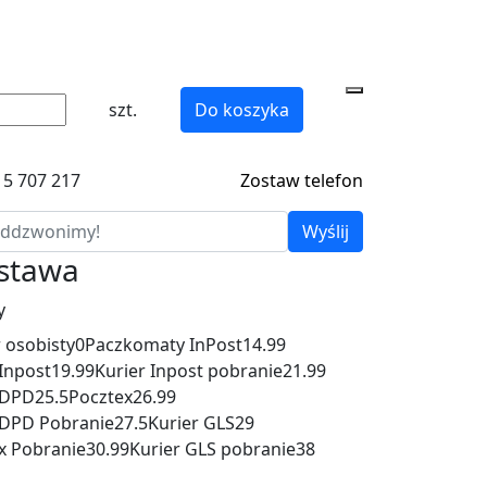
szt.
Do koszyka
15 707 217
Zostaw telefon
Wyślij
ostawa
y
 osobisty
0
Paczkomaty InPost
14.99
 Inpost
19.99
Kurier Inpost pobranie
21.99
 DPD
25.5
Pocztex
26.99
 DPD Pobranie
27.5
Kurier GLS
29
x Pobranie
30.99
Kurier GLS pobranie
38