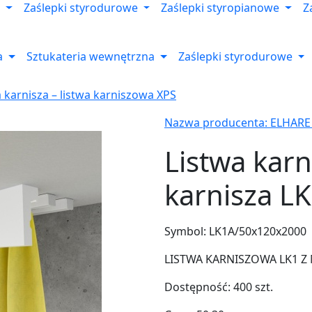
Zaślepki styrodurowe
Zaślepki styropianowe
Z
a
Sztukateria wewnętrzna
Zaślepki styrodurowe
 karnisza – listwa karniszowa XPS
Nazwa producenta: ELHARE
Listwa karn
karnisza L
Symbol:
LK1A/50x120x2000
LISTWA KARNISZOWA LK1 Z
Dostępność:
400
szt.