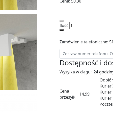
Cena:
50.30
Ilość
Zamówienie telefoniczne: 5
Dostępność i d
Wysyłka w ciągu:
24 godzin
Odbiór
Kurier
Cena
Kurier
14.99
przesyłki:
Kurier
Poczte