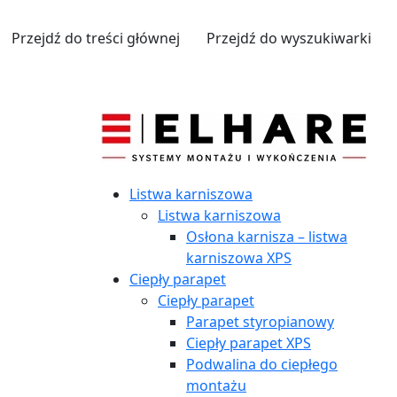
Przejdź do treści głównej
Przejdź do wyszukiwarki
Listwa karniszowa
Listwa karniszowa
Osłona karnisza – listwa
karniszowa XPS
Ciepły parapet
Ciepły parapet
Parapet styropianowy
Ciepły parapet XPS
Podwalina do ciepłego
montażu