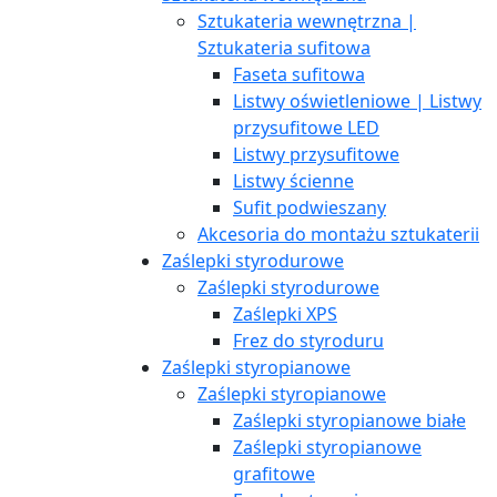
Sztukateria wewnętrzna |
Sztukateria sufitowa
Faseta sufitowa
Listwy oświetleniowe | Listwy
przysufitowe LED
Listwy przysufitowe
Listwy ścienne
Sufit podwieszany
Akcesoria do montażu sztukaterii
Zaślepki styrodurowe
Zaślepki styrodurowe
Zaślepki XPS
Frez do styroduru
Zaślepki styropianowe
Zaślepki styropianowe
Zaślepki styropianowe białe
Zaślepki styropianowe
grafitowe