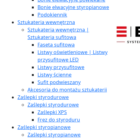
Bonie elwacyjne styropianowe
Podokiennik
Sztukateria wewnętrzna
Sztukateria wewnętrzna |
Sztukateria sufitowa
Faseta sufitowa
Listwy oświetleniowe | Listwy
przysufitowe LED
Listwy przysufitowe
Listwy ścienne
Sufit podwieszany
Akcesoria do montażu sztukaterii
Zaślepki styrodurowe
Zaślepki styrodurowe
Zaślepki XPS
Frez do styroduru
Zaślepki styropianowe
Zaślepki styropianowe