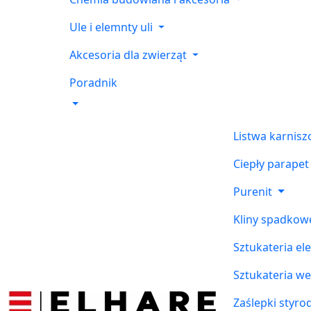
Ule i elemnty uli
Akcesoria dla zwierząt
Poradnik
Listwa karnis
Ciepły parapet
Purenit
Kliny spadkow
Sztukateria el
Sztukateria w
Zaślepki styr