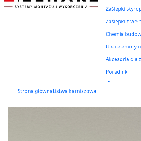
Zaślepki styr
Zaślepki z weł
Chemia budowl
Ule i elemnty u
Akcesoria dla 
Poradnik
Strona główna
Listwa karniszowa