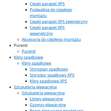
Ciepły parapet XPS
Podwalina do ciepłego
montażu
Ciepły parapet XPS zewnętrzny
Ciepły parapet XPS
wewnętrzny
Akcesoria do ciepłego montażu
Purenit
Purenit
Kliny spadkowe
Kliny spadkowe
Styropian spadkowy
Styrodur spadkowy XPS
Kliny spadkowe XPS
Sztukateria elewacyjna
Sztukateria elewacyjna
Listwy elewacyjne
Gzymsy elewacyjne
Bonie elewacyjne powlekane