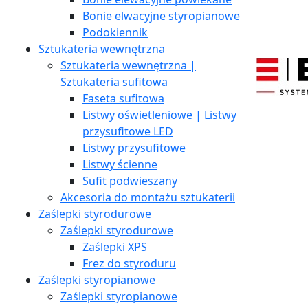
Bonie elwacyjne styropianowe
Podokiennik
Sztukateria wewnętrzna
Sztukateria wewnętrzna |
Sztukateria sufitowa
Faseta sufitowa
Listwy oświetleniowe | Listwy
przysufitowe LED
Listwy przysufitowe
Listwy ścienne
Sufit podwieszany
Akcesoria do montażu sztukaterii
Zaślepki styrodurowe
Zaślepki styrodurowe
Zaślepki XPS
Frez do styroduru
Zaślepki styropianowe
Zaślepki styropianowe