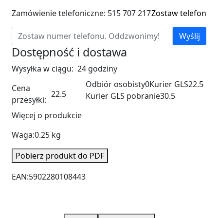
Zamówienie telefoniczne: 515 707 217
Zostaw telefon
Wyślij
Dostępność i dostawa
Wysyłka w ciągu:
24 godziny
Odbiór osobisty
0
Kurier GLS
22.5
Cena
22.5
Kurier GLS pobranie
30.5
przesyłki:
Więcej o produkcie
Waga:
0.25 kg
Pobierz produkt do PDF
EAN:
5902280108443