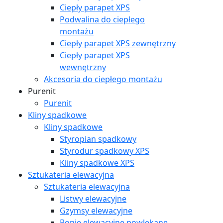
Ciepły parapet XPS
Podwalina do ciepłego
montażu
Ciepły parapet XPS zewnętrzny
Ciepły parapet XPS
wewnętrzny
Akcesoria do ciepłego montażu
Purenit
Purenit
Kliny spadkowe
Kliny spadkowe
Styropian spadkowy
Styrodur spadkowy XPS
Kliny spadkowe XPS
Sztukateria elewacyjna
Sztukateria elewacyjna
Listwy elewacyjne
Gzymsy elewacyjne
Bonie elewacyjne powlekane