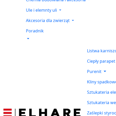
Ule i elemnty uli
Akcesoria dla zwierząt
Poradnik
Listwa karnis
Ciepły parapet
Purenit
Kliny spadkow
Sztukateria el
Sztukateria w
Zaślepki styr