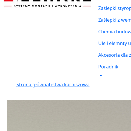
Zaślepki styr
Zaślepki z weł
Chemia budowl
Ule i elemnty u
Akcesoria dla 
Poradnik
Strona główna
Listwa karniszowa