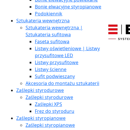
Bonie elwacyjne styropianowe
Podokiennik
Sztukateria wewnętrzna
Sztukateria wewnętrzna |
Sztukateria sufitowa
Faseta sufitowa
Listwy oświetleniowe | Listwy
przysufitowe LED
Listwy przysufitowe
Listwy ścienne
Sufit podwieszany
Akcesoria do montażu sztukaterii
Zaślepki styrodurowe
Zaślepki styrodurowe
Zaślepki XPS
Frez do styroduru
Zaślepki styropianowe
Zaślepki styropianowe