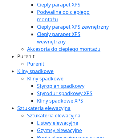
Ciepły parapet XPS
Podwalina do ciepłego
montażu
Ciepły parapet XPS zewnętrzny
Ciepły parapet XPS
wewnętrzny
Akcesoria do ciepłego montażu
Purenit
Purenit
Kliny spadkowe
Kliny spadkowe
Styropian spadkowy
Styrodur spadkowy XPS
Kliny spadkowe XPS
Sztukateria elewacyjna
Sztukateria elewacyjna
Listwy elewacyjne
Gzymsy elewacyjne
Bonie elewacyjne powlekane