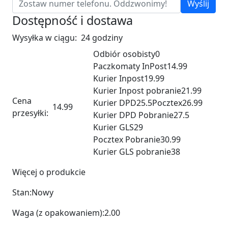
Wyślij
Dostępność i dostawa
Wysyłka w ciągu:
24 godziny
Odbiór osobisty
0
Paczkomaty InPost
14.99
Kurier Inpost
19.99
Kurier Inpost pobranie
21.99
Cena
Kurier DPD
25.5
Pocztex
26.99
14.99
przesyłki:
Kurier DPD Pobranie
27.5
Kurier GLS
29
Pocztex Pobranie
30.99
Kurier GLS pobranie
38
Więcej o produkcie
Stan:
Nowy
Waga (z opakowaniem):
2.00