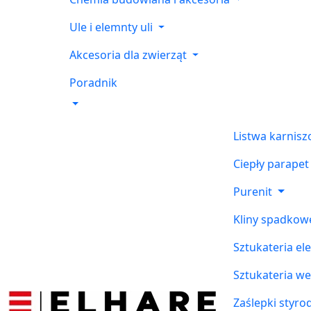
Ule i elemnty uli
Akcesoria dla zwierząt
Poradnik
Listwa karnis
Ciepły parapet
Purenit
Kliny spadkow
Sztukateria el
Sztukateria w
Zaślepki styr