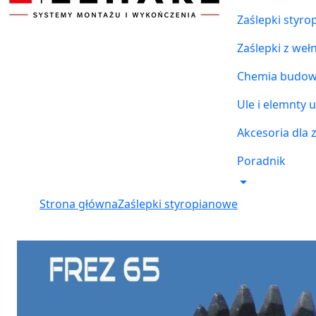
Zaślepki styr
Zaślepki z weł
Chemia budowl
Ule i elemnty u
Akcesoria dla 
Poradnik
Strona główna
Zaślepki styropianowe