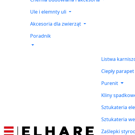
Ule i elemnty uli
Akcesoria dla zwierząt
Poradnik
Listwa karnis
Ciepły parapet
Purenit
Kliny spadkow
Sztukateria el
Sztukateria w
Zaślepki styr