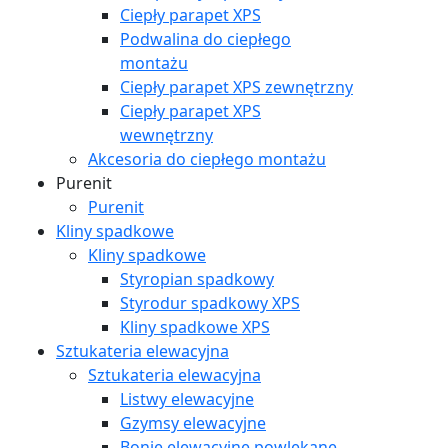
Ciepły parapet XPS
Podwalina do ciepłego
montażu
Ciepły parapet XPS zewnętrzny
Ciepły parapet XPS
wewnętrzny
Akcesoria do ciepłego montażu
Purenit
Purenit
Kliny spadkowe
Kliny spadkowe
Styropian spadkowy
Styrodur spadkowy XPS
Kliny spadkowe XPS
Sztukateria elewacyjna
Sztukateria elewacyjna
Listwy elewacyjne
Gzymsy elewacyjne
Bonie elewacyjne powlekane