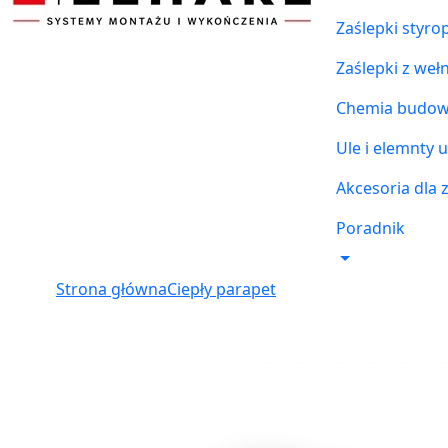
Zaślepki styr
Zaślepki z weł
Chemia budowl
Ule i elemnty u
Akcesoria dla 
Poradnik
Strona główna
Ciepły parapet