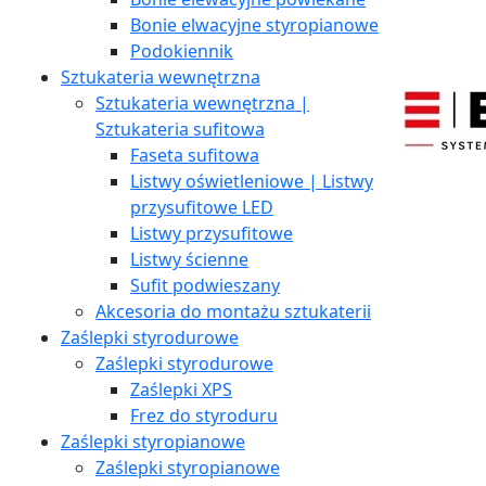
Bonie elwacyjne styropianowe
Podokiennik
Sztukateria wewnętrzna
Sztukateria wewnętrzna |
Sztukateria sufitowa
Faseta sufitowa
Listwy oświetleniowe | Listwy
przysufitowe LED
Listwy przysufitowe
Listwy ścienne
Sufit podwieszany
Akcesoria do montażu sztukaterii
Zaślepki styrodurowe
Zaślepki styrodurowe
Zaślepki XPS
Frez do styroduru
Zaślepki styropianowe
Zaślepki styropianowe