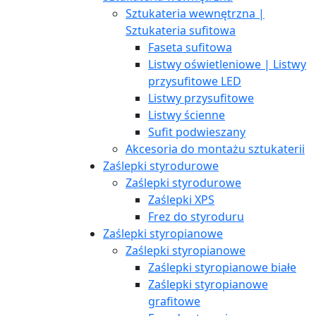
Sztukateria wewnętrzna |
Sztukateria sufitowa
Faseta sufitowa
Listwy oświetleniowe | Listwy
przysufitowe LED
Listwy przysufitowe
Listwy ścienne
Sufit podwieszany
Akcesoria do montażu sztukaterii
Zaślepki styrodurowe
Zaślepki styrodurowe
Zaślepki XPS
Frez do styroduru
Zaślepki styropianowe
Zaślepki styropianowe
Zaślepki styropianowe białe
Zaślepki styropianowe
grafitowe