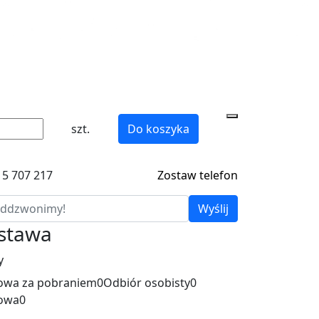
szt.
Do koszyka
15 707 217
Zostaw telefon
Wyślij
ostawa
y
wa za pobraniem
0
Odbiór osobisty
0
owa
0