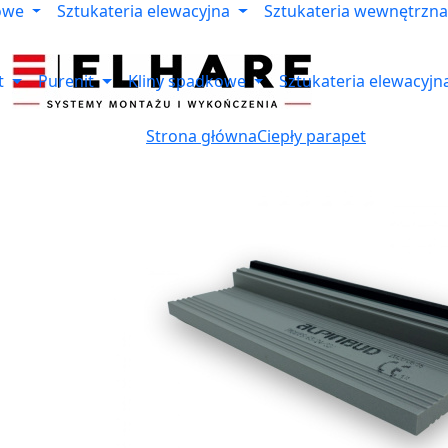
owe
Sztukateria elewacyjna
Sztukateria wewnętrzna
t
Purenit
Kliny spadkowe
Sztukateria elewacyjn
Strona główna
Ciepły parapet