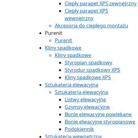
Ciepły parapet XPS zewnętrzny
Ciepły parapet XPS
wewnętrzny
Akcesoria do ciepłego montażu
Purenit
Purenit
Kliny spadkowe
Kliny spadkowe
Styropian spadkowy
Styrodur spadkowy XPS
Kliny spadkowe XPS
Sztukateria elewacyjna
Sztukateria elewacyjna
Listwy elewacyjne
Gzymsy elewacyjne
Bonie elewacyjne powlekane
Bonie elwacyjne styropianowe
Podokiennik
Sztukateria wewnętrzna