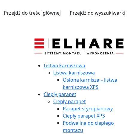
Przejdź do treści głównej
Przejdź do wyszukiwarki
Listwa karniszowa
Listwa karniszowa
Osłona karnisza – listwa
karniszowa XPS
Ciepły parapet
Ciepły parapet
Parapet styropianowy
Ciepły parapet XPS
Podwalina do ciepłego
montażu