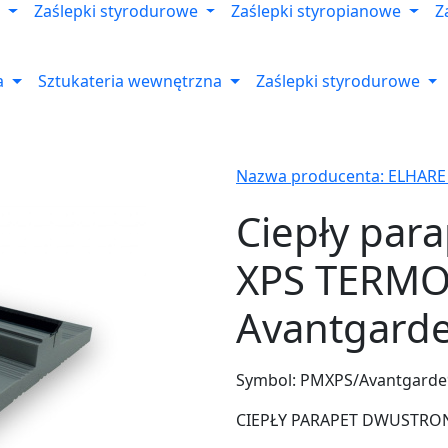
Zaślepki styrodurowe
Zaślepki styropianowe
Z
a
Sztukateria wewnętrzna
Zaślepki styrodurowe
Nazwa producenta: ELHARE
Ciepły par
XPS TERM
Avantgard
Symbol:
PMXPS/Avantgarde
CIEPŁY PARAPET DWUSTRONNY