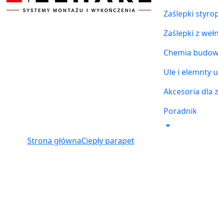
Zaślepki styr
Zaślepki z weł
Chemia budowl
Ule i elemnty u
Akcesoria dla 
Poradnik
Strona główna
Ciepły parapet