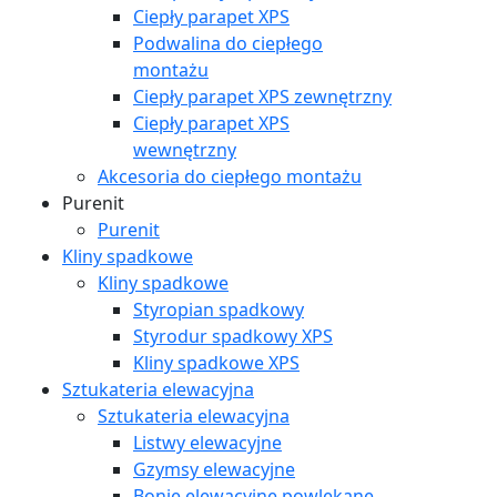
Ciepły parapet XPS
Podwalina do ciepłego
montażu
Ciepły parapet XPS zewnętrzny
Ciepły parapet XPS
wewnętrzny
Akcesoria do ciepłego montażu
Purenit
Purenit
Kliny spadkowe
Kliny spadkowe
Styropian spadkowy
Styrodur spadkowy XPS
Kliny spadkowe XPS
Sztukateria elewacyjna
Sztukateria elewacyjna
Listwy elewacyjne
Gzymsy elewacyjne
Bonie elewacyjne powlekane