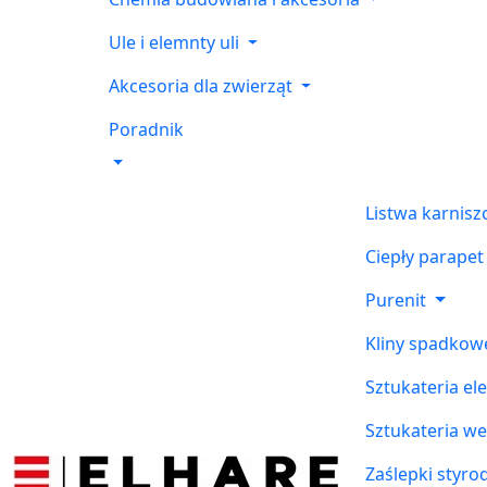
Ule i elemnty uli
Akcesoria dla zwierząt
Poradnik
Listwa karnis
Ciepły parapet
Purenit
Kliny spadkow
Sztukateria el
Sztukateria w
Zaślepki styr