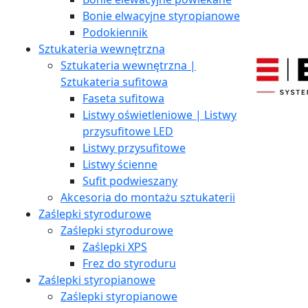
Bonie elwacyjne styropianowe
Podokiennik
Sztukateria wewnętrzna
Sztukateria wewnętrzna |
Sztukateria sufitowa
Faseta sufitowa
Listwy oświetleniowe | Listwy
przysufitowe LED
Listwy przysufitowe
Listwy ścienne
Sufit podwieszany
Akcesoria do montażu sztukaterii
Zaślepki styrodurowe
Zaślepki styrodurowe
Zaślepki XPS
Frez do styroduru
Zaślepki styropianowe
Zaślepki styropianowe