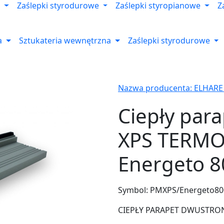
Zaślepki styrodurowe
Zaślepki styropianowe
Z
a
Sztukateria wewnętrzna
Zaślepki styrodurowe
Nazwa producenta: ELHARE
Ciepły par
XPS TERMO
Energeto 8
Symbol:
PMXPS/Energeto80
CIEPŁY PARAPET DWUSTRONNY