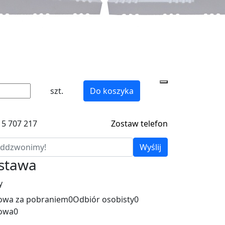
szt.
Do koszyka
15 707 217
Zostaw telefon
Wyślij
ostawa
y
wa za pobraniem
0
Odbiór osobisty
0
owa
0