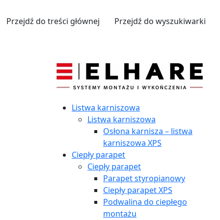
Przejdź do treści głównej
Przejdź do wyszukiwarki
Listwa karniszowa
Listwa karniszowa
Osłona karnisza – listwa
karniszowa XPS
Ciepły parapet
Ciepły parapet
Parapet styropianowy
Ciepły parapet XPS
Podwalina do ciepłego
montażu