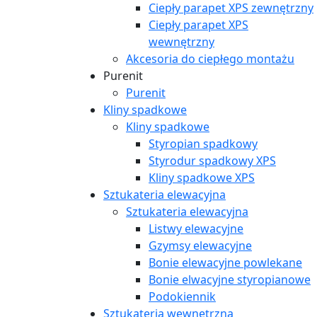
Ciepły parapet XPS zewnętrzny
Ciepły parapet XPS
wewnętrzny
Akcesoria do ciepłego montażu
Purenit
Purenit
Kliny spadkowe
Kliny spadkowe
Styropian spadkowy
Styrodur spadkowy XPS
Kliny spadkowe XPS
Sztukateria elewacyjna
Sztukateria elewacyjna
Listwy elewacyjne
Gzymsy elewacyjne
Bonie elewacyjne powlekane
Bonie elwacyjne styropianowe
Podokiennik
Sztukateria wewnętrzna