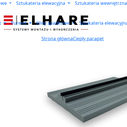
owe
Sztukateria elewacyjna
Sztukateria wewnętrzna
t
Purenit
Kliny spadkowe
Sztukateria elewacyjn
Strona główna
Ciepły parapet