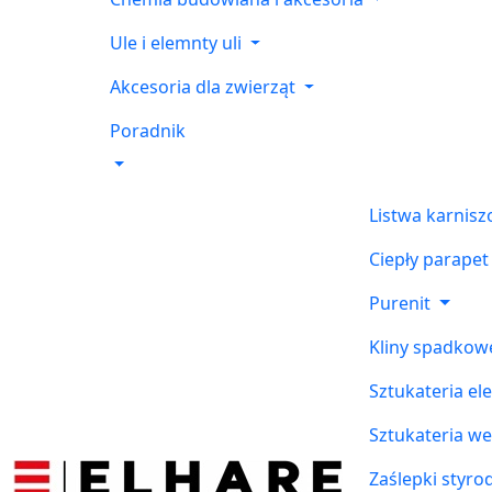
Ule i elemnty uli
Akcesoria dla zwierząt
Poradnik
Listwa karnis
Ciepły parapet
Purenit
Kliny spadkow
Sztukateria el
Sztukateria w
Zaślepki styr