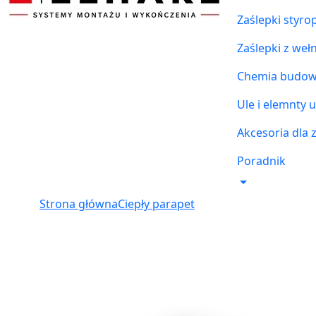
Zaślepki styr
Zaślepki z weł
Chemia budowl
Ule i elemnty u
Akcesoria dla 
Poradnik
Strona główna
Ciepły parapet