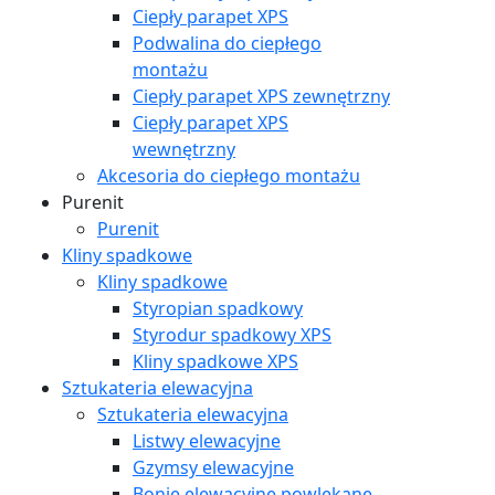
Ciepły parapet XPS
Podwalina do ciepłego
montażu
Ciepły parapet XPS zewnętrzny
Ciepły parapet XPS
wewnętrzny
Akcesoria do ciepłego montażu
Purenit
Purenit
Kliny spadkowe
Kliny spadkowe
Styropian spadkowy
Styrodur spadkowy XPS
Kliny spadkowe XPS
Sztukateria elewacyjna
Sztukateria elewacyjna
Listwy elewacyjne
Gzymsy elewacyjne
Bonie elewacyjne powlekane