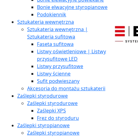
Bonie elwacyjne styropianowe
Podokiennik
Sztukateria wewnętrzna
Sztukateria wewnętrzna |
Sztukateria sufitowa
Faseta sufitowa
Listwy oświetleniowe | Listwy
przysufitowe LED
Listwy przysufitowe
Listwy ścienne
Sufit podwieszany
Akcesoria do montażu sztukaterii
Zaślepki styrodurowe
Zaślepki styrodurowe
Zaślepki XPS
Frez do styroduru
Zaślepki styropianowe
Zaślepki styropianowe