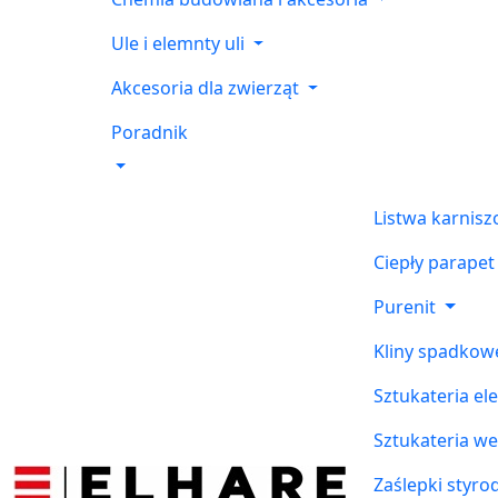
Ule i elemnty uli
Akcesoria dla zwierząt
Poradnik
Listwa karnis
Ciepły parapet
Purenit
Kliny spadkow
Sztukateria el
Sztukateria w
Zaślepki styr