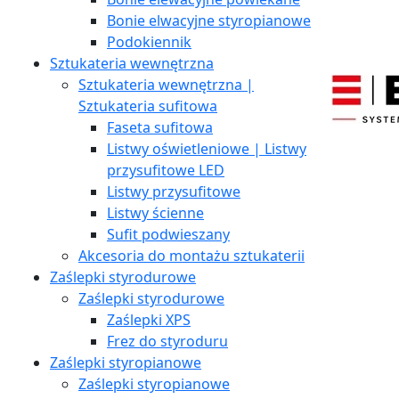
Bonie elwacyjne styropianowe
Podokiennik
Sztukateria wewnętrzna
Sztukateria wewnętrzna |
Sztukateria sufitowa
Faseta sufitowa
Listwy oświetleniowe | Listwy
przysufitowe LED
Listwy przysufitowe
Listwy ścienne
Sufit podwieszany
Akcesoria do montażu sztukaterii
Zaślepki styrodurowe
Zaślepki styrodurowe
Zaślepki XPS
Frez do styroduru
Zaślepki styropianowe
Zaślepki styropianowe