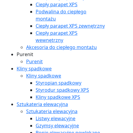
Ciepły parapet XPS
Podwalina do ciepłego
montażu
Ciepły parapet XPS zewnętrzny
Ciepły parapet XPS
wewnętrzny
Akcesoria do ciepłego montażu
Purenit
Purenit
Kliny spadkowe
Kliny spadkowe
Styropian spadkowy
Styrodur spadkowy XPS
Kliny spadkowe XPS
Sztukateria elewacyjna
Sztukateria elewacyjna
Listwy elewacyjne
Gzymsy elewacyjne
Bonie elewacyjne powlekane