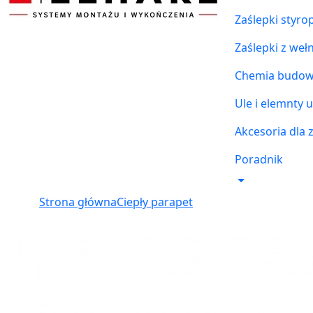
Zaślepki styr
Zaślepki z weł
Chemia budowl
Ule i elemnty u
Akcesoria dla 
Poradnik
Strona główna
Ciepły parapet