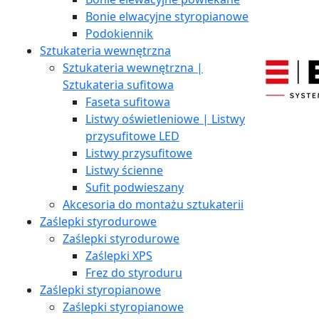
Bonie elwacyjne styropianowe
Podokiennik
Sztukateria wewnętrzna
Sztukateria wewnętrzna |
Sztukateria sufitowa
Faseta sufitowa
Listwy oświetleniowe | Listwy
przysufitowe LED
Listwy przysufitowe
Listwy ścienne
Sufit podwieszany
Akcesoria do montażu sztukaterii
Zaślepki styrodurowe
Zaślepki styrodurowe
Zaślepki XPS
Frez do styroduru
Zaślepki styropianowe
Zaślepki styropianowe