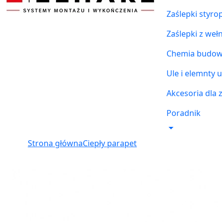
Zaślepki styr
Zaślepki z weł
Chemia budowl
Ule i elemnty u
Akcesoria dla 
Poradnik
Strona główna
Ciepły parapet