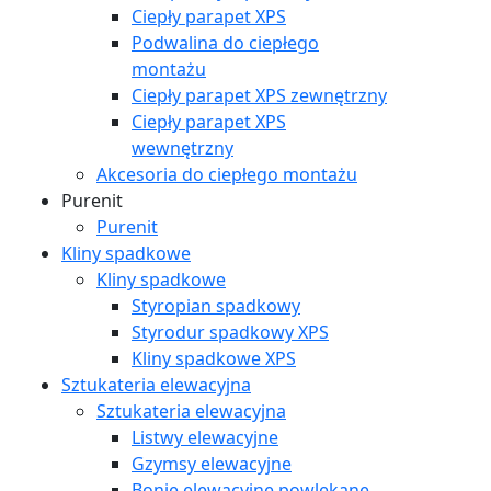
Ciepły parapet XPS
Podwalina do ciepłego
montażu
Ciepły parapet XPS zewnętrzny
Ciepły parapet XPS
wewnętrzny
Akcesoria do ciepłego montażu
Purenit
Purenit
Kliny spadkowe
Kliny spadkowe
Styropian spadkowy
Styrodur spadkowy XPS
Kliny spadkowe XPS
Sztukateria elewacyjna
Sztukateria elewacyjna
Listwy elewacyjne
Gzymsy elewacyjne
Bonie elewacyjne powlekane