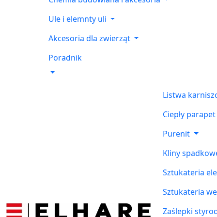
Ule i elemnty uli
Akcesoria dla zwierząt
Poradnik
Listwa karnis
Ciepły parapet
Purenit
Kliny spadkow
Sztukateria el
Sztukateria w
Zaślepki styr