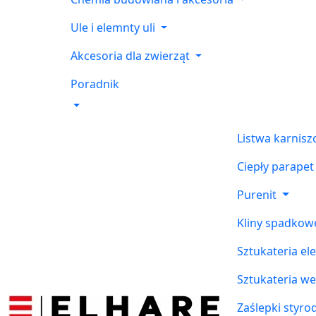
Ule i elemnty uli
Akcesoria dla zwierząt
Poradnik
Listwa karnis
Ciepły parapet
Purenit
Kliny spadkow
Sztukateria el
Sztukateria w
Zaślepki styr