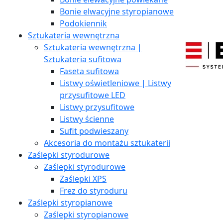
Bonie elwacyjne styropianowe
Podokiennik
Sztukateria wewnętrzna
Sztukateria wewnętrzna |
Sztukateria sufitowa
Faseta sufitowa
Listwy oświetleniowe | Listwy
przysufitowe LED
Listwy przysufitowe
Listwy ścienne
Sufit podwieszany
Akcesoria do montażu sztukaterii
Zaślepki styrodurowe
Zaślepki styrodurowe
Zaślepki XPS
Frez do styroduru
Zaślepki styropianowe
Zaślepki styropianowe