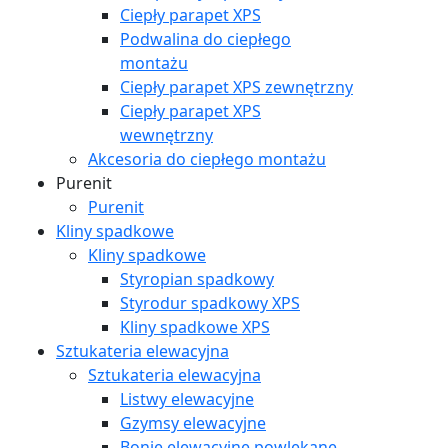
Ciepły parapet XPS
Podwalina do ciepłego
montażu
Ciepły parapet XPS zewnętrzny
Ciepły parapet XPS
wewnętrzny
Akcesoria do ciepłego montażu
Purenit
Purenit
Kliny spadkowe
Kliny spadkowe
Styropian spadkowy
Styrodur spadkowy XPS
Kliny spadkowe XPS
Sztukateria elewacyjna
Sztukateria elewacyjna
Listwy elewacyjne
Gzymsy elewacyjne
Bonie elewacyjne powlekane