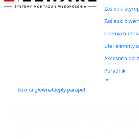
Zaślepki styr
Zaślepki z weł
Chemia budowl
Ule i elemnty u
Akcesoria dla 
Poradnik
Strona główna
Ciepły parapet