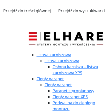
Przejdź do treści głównej
Przejdź do wyszukiwarki
Listwa karniszowa
Listwa karniszowa
Osłona karnisza – listwa
karniszowa XPS
Ciepły parapet
Ciepły parapet
Parapet styropianowy
Ciepły parapet XPS
Podwalina do ciepłego
montażu