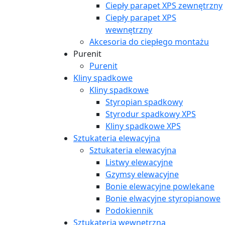
Ciepły parapet XPS zewnętrzny
Ciepły parapet XPS
wewnętrzny
Akcesoria do ciepłego montażu
Purenit
Purenit
Kliny spadkowe
Kliny spadkowe
Styropian spadkowy
Styrodur spadkowy XPS
Kliny spadkowe XPS
Sztukateria elewacyjna
Sztukateria elewacyjna
Listwy elewacyjne
Gzymsy elewacyjne
Bonie elewacyjne powlekane
Bonie elwacyjne styropianowe
Podokiennik
Sztukateria wewnętrzna