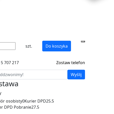
szt.
Do koszyka
15 707 217
Zostaw telefon
Wyślij
ostawa
y
ór osobisty
0
Kurier DPD
25.5
er DPD Pobranie
27.5