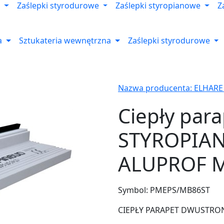
Zaślepki styrodurowe
Zaślepki styropianowe
Z
a
Sztukateria wewnętrzna
Zaślepki styrodurowe
Nazwa producenta: ELHARE
Ciepły par
STYROPIA
ALUPROF M
Symbol:
PMEPS/MB86ST
CIEPŁY PARAPET DWUSTRONNY