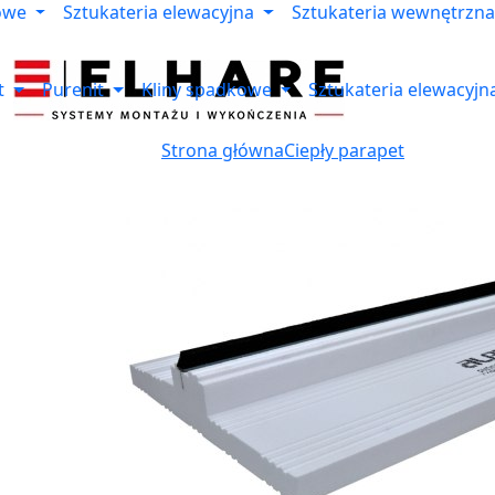
owe
Sztukateria elewacyjna
Sztukateria wewnętrzna
t
Purenit
Kliny spadkowe
Sztukateria elewacyjn
Strona główna
Ciepły parapet