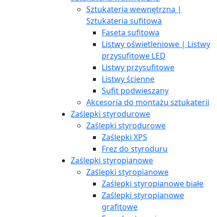
Sztukateria wewnętrzna |
Sztukateria sufitowa
Faseta sufitowa
Listwy oświetleniowe | Listwy
przysufitowe LED
Listwy przysufitowe
Listwy ścienne
Sufit podwieszany
Akcesoria do montażu sztukaterii
Zaślepki styrodurowe
Zaślepki styrodurowe
Zaślepki XPS
Frez do styroduru
Zaślepki styropianowe
Zaślepki styropianowe
Zaślepki styropianowe białe
Zaślepki styropianowe
grafitowe