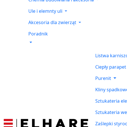
Ule i elemnty uli
Akcesoria dla zwierząt
Poradnik
Listwa karnis
Ciepły parapet
Purenit
Kliny spadkow
Sztukateria el
Sztukateria w
Zaślepki styr