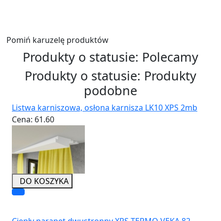
Wyślij
Pomiń karuzelę produktów
Produkty o statusie:
Polecamy
Produkty o statusie:
Produkty
podobne
Listwa karniszowa, osłona karnisza LK10 XPS 2mb
Cena:
61.60
DO KOSZYKA
Ciepły parapet dwustronny XPS TERMO VEKA 82