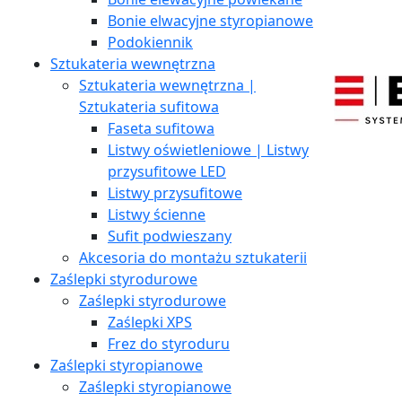
Bonie elwacyjne styropianowe
Podokiennik
Sztukateria wewnętrzna
Sztukateria wewnętrzna |
Sztukateria sufitowa
Faseta sufitowa
Listwy oświetleniowe | Listwy
przysufitowe LED
Listwy przysufitowe
Listwy ścienne
Sufit podwieszany
Akcesoria do montażu sztukaterii
Zaślepki styrodurowe
Zaślepki styrodurowe
Zaślepki XPS
Frez do styroduru
Zaślepki styropianowe
Zaślepki styropianowe