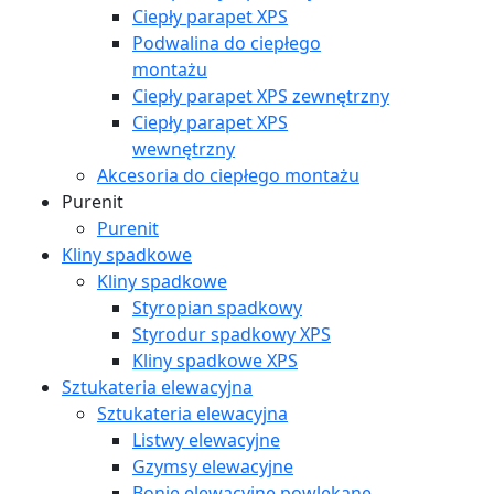
Ciepły parapet XPS
Podwalina do ciepłego
montażu
Ciepły parapet XPS zewnętrzny
Ciepły parapet XPS
wewnętrzny
Akcesoria do ciepłego montażu
Purenit
Purenit
Kliny spadkowe
Kliny spadkowe
Styropian spadkowy
Styrodur spadkowy XPS
Kliny spadkowe XPS
Sztukateria elewacyjna
Sztukateria elewacyjna
Listwy elewacyjne
Gzymsy elewacyjne
Bonie elewacyjne powlekane