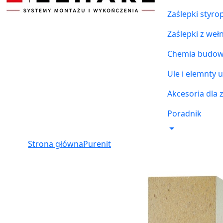
Zaślepki styr
Zaślepki z weł
Chemia budowl
Ule i elemnty u
Akcesoria dla 
Poradnik
Strona główna
Purenit