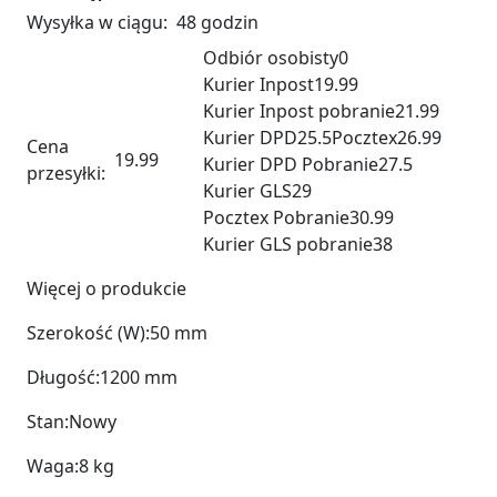
Wysyłka w ciągu:
48 godzin
Odbiór osobisty
0
Kurier Inpost
19.99
Kurier Inpost pobranie
21.99
Kurier DPD
25.5
Pocztex
26.99
Cena
19.99
Kurier DPD Pobranie
27.5
przesyłki:
Kurier GLS
29
Pocztex Pobranie
30.99
Kurier GLS pobranie
38
Więcej o produkcie
Szerokość (W):
50 mm
Długość:
1200 mm
Stan:
Nowy
Waga:
8 kg