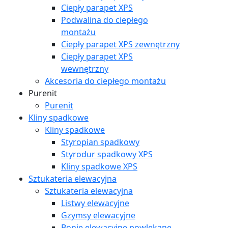
Ciepły parapet XPS
Podwalina do ciepłego
montażu
Ciepły parapet XPS zewnętrzny
Ciepły parapet XPS
wewnętrzny
Akcesoria do ciepłego montażu
Purenit
Purenit
Kliny spadkowe
Kliny spadkowe
Styropian spadkowy
Styrodur spadkowy XPS
Kliny spadkowe XPS
Sztukateria elewacyjna
Sztukateria elewacyjna
Listwy elewacyjne
Gzymsy elewacyjne
Bonie elewacyjne powlekane