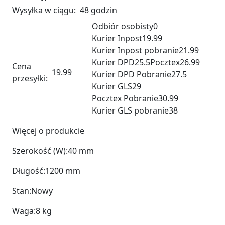
Wysyłka w ciągu:
48 godzin
Odbiór osobisty
0
Kurier Inpost
19.99
Kurier Inpost pobranie
21.99
Kurier DPD
25.5
Pocztex
26.99
Cena
19.99
Kurier DPD Pobranie
27.5
przesyłki:
Kurier GLS
29
Pocztex Pobranie
30.99
Kurier GLS pobranie
38
Więcej o produkcie
Szerokość (W):
40 mm
Długość:
1200 mm
Stan:
Nowy
Waga:
8 kg