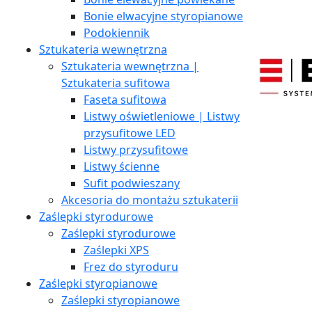
Bonie elwacyjne styropianowe
Podokiennik
Sztukateria wewnętrzna
Sztukateria wewnętrzna |
Sztukateria sufitowa
Faseta sufitowa
Listwy oświetleniowe | Listwy
przysufitowe LED
Listwy przysufitowe
Listwy ścienne
Sufit podwieszany
Akcesoria do montażu sztukaterii
Zaślepki styrodurowe
Zaślepki styrodurowe
Zaślepki XPS
Frez do styroduru
Zaślepki styropianowe
Zaślepki styropianowe