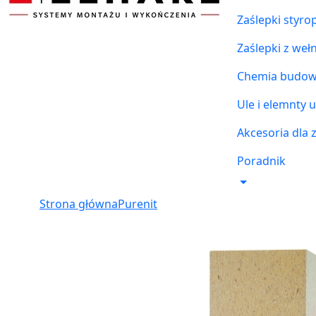
Zaślepki styr
Zaślepki z weł
Chemia budowl
Ule i elemnty u
Akcesoria dla 
Poradnik
Strona główna
Purenit