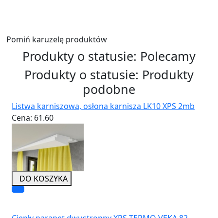
Wyślij
Pomiń karuzelę produktów
Produkty o statusie:
Polecamy
Produkty o statusie:
Produkty
podobne
Listwa karniszowa, osłona karnisza LK10 XPS 2mb
Cena:
61.60
DO KOSZYKA
Ciepły parapet dwustronny XPS TERMO VEKA 82