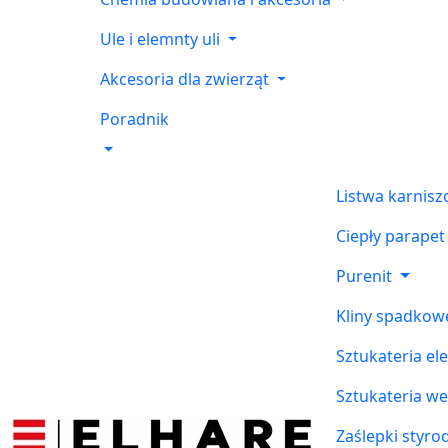
Ule i elemnty uli
Akcesoria dla zwierząt
Poradnik
Listwa karnis
Ciepły parapet
Purenit
Kliny spadkow
Sztukateria el
Sztukateria w
Zaślepki styr