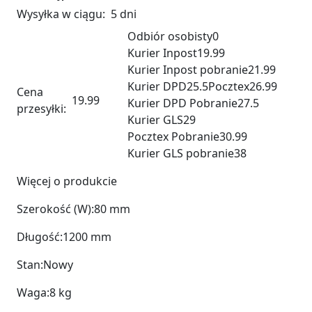
Wysyłka w ciągu:
5 dni
Odbiór osobisty
0
Kurier Inpost
19.99
Kurier Inpost pobranie
21.99
Kurier DPD
25.5
Pocztex
26.99
Cena
19.99
Kurier DPD Pobranie
27.5
przesyłki:
Kurier GLS
29
Pocztex Pobranie
30.99
Kurier GLS pobranie
38
Więcej o produkcie
Szerokość (W):
80 mm
Długość:
1200 mm
Stan:
Nowy
Waga:
8 kg