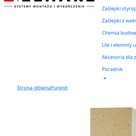
Zaślepki styr
Zaślepki z weł
Chemia budowl
Ule i elemnty u
Akcesoria dla 
Poradnik
Strona główna
Purenit