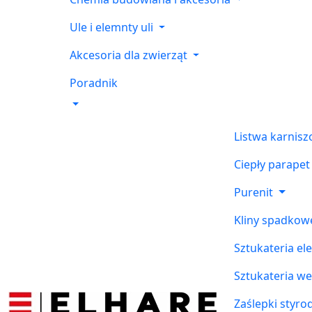
Ule i elemnty uli
Akcesoria dla zwierząt
Poradnik
Listwa karnis
Ciepły parapet
Purenit
Kliny spadkow
Sztukateria el
Sztukateria w
Zaślepki styr