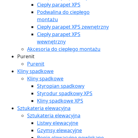
Ciepły parapet XPS
Podwalina do ciepłego
montażu
Ciepły parapet XPS zewnętrzny
Ciepły parapet XPS
wewnętrzny
Akcesoria do ciepłego montażu
Purenit
Purenit
Kliny spadkowe
Kliny spadkowe
Styropian spadkowy
Styrodur spadkowy XPS
Kliny spadkowe XPS
Sztukateria elewacyjna
Sztukateria elewacyjna
Listwy elewacyjne
Gzymsy elewacyjne
Bonie elewacyjne powlekane