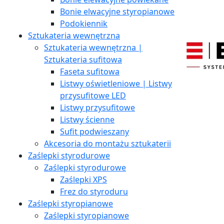
Bonie elwacyjne styropianowe
Podokiennik
Sztukateria wewnętrzna
Sztukateria wewnętrzna |
Sztukateria sufitowa
Faseta sufitowa
Listwy oświetleniowe | Listwy
przysufitowe LED
Listwy przysufitowe
Listwy ścienne
Sufit podwieszany
Akcesoria do montażu sztukaterii
Zaślepki styrodurowe
Zaślepki styrodurowe
Zaślepki XPS
Frez do styroduru
Zaślepki styropianowe
Zaślepki styropianowe