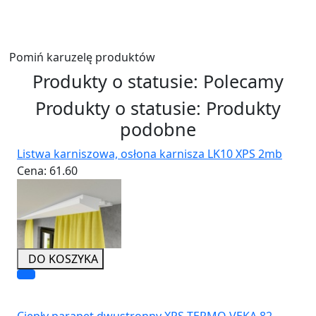
Wyślij
Pomiń karuzelę produktów
Produkty o statusie:
Polecamy
Produkty o statusie:
Produkty
podobne
Listwa karniszowa, osłona karnisza LK10 XPS 2mb
Cena:
61.60
DO KOSZYKA
Ciepły parapet dwustronny XPS TERMO VEKA 82