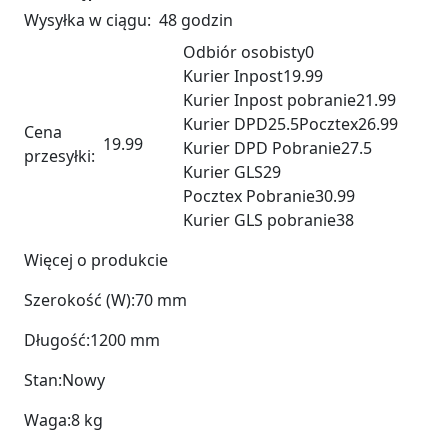
Wysyłka w ciągu:
48 godzin
Odbiór osobisty
0
Kurier Inpost
19.99
Kurier Inpost pobranie
21.99
Kurier DPD
25.5
Pocztex
26.99
Cena
19.99
Kurier DPD Pobranie
27.5
przesyłki:
Kurier GLS
29
Pocztex Pobranie
30.99
Kurier GLS pobranie
38
Więcej o produkcie
Szerokość (W):
70 mm
Długość:
1200 mm
Stan:
Nowy
Waga:
8 kg