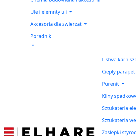
Ule i elemnty uli
Akcesoria dla zwierząt
Poradnik
Listwa karnis
Ciepły parapet
Purenit
Kliny spadkow
Sztukateria el
Sztukateria w
Zaślepki styr