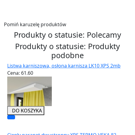
Wyślij
Pomiń karuzelę produktów
Produkty o statusie:
Polecamy
Produkty o statusie:
Produkty
podobne
Listwa karniszowa, osłona karnisza LK10 XPS 2mb
Cena:
61.60
DO KOSZYKA
Ciepły parapet dwustronny XPS TERMO VEKA 82