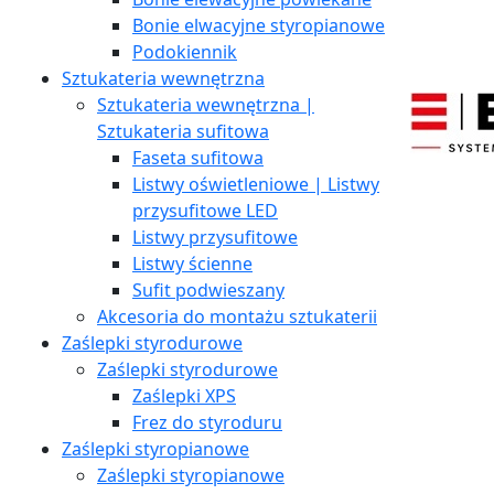
Bonie elwacyjne styropianowe
Podokiennik
Sztukateria wewnętrzna
Sztukateria wewnętrzna |
Sztukateria sufitowa
Faseta sufitowa
Listwy oświetleniowe | Listwy
przysufitowe LED
Listwy przysufitowe
Listwy ścienne
Sufit podwieszany
Akcesoria do montażu sztukaterii
Zaślepki styrodurowe
Zaślepki styrodurowe
Zaślepki XPS
Frez do styroduru
Zaślepki styropianowe
Zaślepki styropianowe