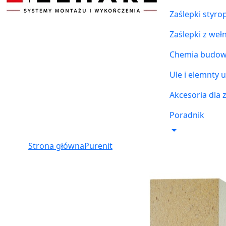
Zaślepki styr
Zaślepki z weł
Chemia budowl
Ule i elemnty u
Akcesoria dla 
Poradnik
Strona główna
Purenit