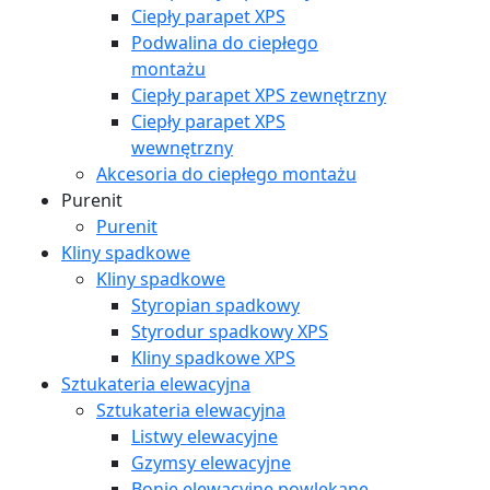
Ciepły parapet XPS
Podwalina do ciepłego
montażu
Ciepły parapet XPS zewnętrzny
Ciepły parapet XPS
wewnętrzny
Akcesoria do ciepłego montażu
Purenit
Purenit
Kliny spadkowe
Kliny spadkowe
Styropian spadkowy
Styrodur spadkowy XPS
Kliny spadkowe XPS
Sztukateria elewacyjna
Sztukateria elewacyjna
Listwy elewacyjne
Gzymsy elewacyjne
Bonie elewacyjne powlekane