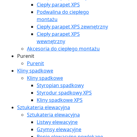
Ciepły parapet XPS
Podwalina do ciepłego
montażu
Ciepły parapet XPS zewnętrzny
Ciepły parapet XPS
wewnętrzny
Akcesoria do ciepłego montażu
Purenit
Purenit
Kliny spadkowe
Kliny spadkowe
Styropian spadkowy
Styrodur spadkowy XPS
Kliny spadkowe XPS
Sztukateria elewacyjna
Sztukateria elewacyjna
Listwy elewacyjne
Gzymsy elewacyjne
Bonie elewacyjne powlekane