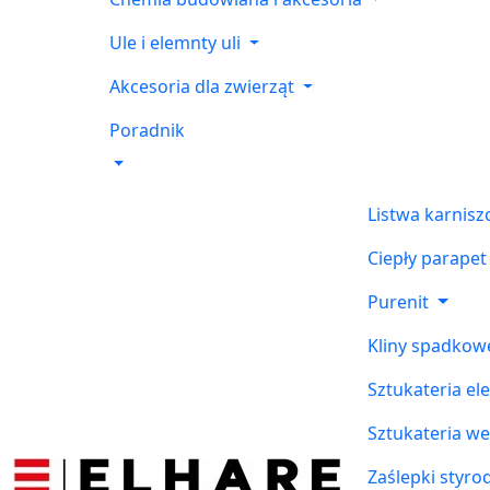
Ule i elemnty uli
Akcesoria dla zwierząt
Poradnik
Listwa karnis
Ciepły parapet
Purenit
Kliny spadkow
Sztukateria el
Sztukateria w
Zaślepki styr