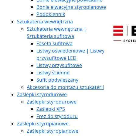
Bonie elwacyjne styropianowe
Podokiennik
Sztukateria wewnętrzna
Sztukateria wewnętrzna |
Sztukateria sufitowa
Faseta sufitowa
Listwy oświetleniowe | Listwy
przysufitowe LED
Listwy przysufitowe
Listwy ścienne
Sufit podwieszany
Akcesoria do montażu sztukaterii
Zaślepki styrodurowe
Zaślepki styrodurowe
Zaślepki XPS
Frez do styroduru
Zaślepki styropianowe
Zaślepki styropianowe