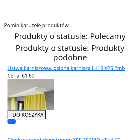
Wyślij
Pomiń karuzelę produktów
Produkty o statusie:
Polecamy
Produkty o statusie:
Produkty
podobne
Listwa karniszowa, osłona karnisza LK10 XPS 2mb
Cena:
61.60
DO KOSZYKA
Ciepły parapet dwustronny XPS TERMO VEKA 82