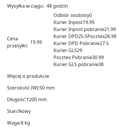
Wysyłka w ciągu:
48 godzin
Odbiór osobisty
0
Kurier Inpost
19.99
Kurier Inpost pobranie
21.99
Kurier DPD
25.5
Pocztex
26.99
Cena
19.99
Kurier DPD Pobranie
27.5
przesyłki:
Kurier GLS
29
Pocztex Pobranie
30.99
Kurier GLS pobranie
38
Więcej o produkcie
Szerokość (W):
50 mm
Długość:
1200 mm
Stan:
Nowy
Waga:
8 kg