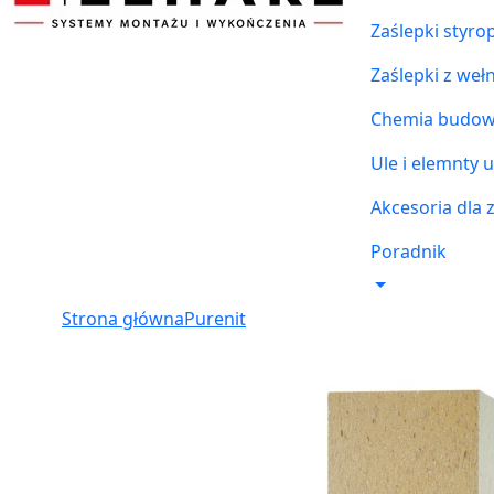
Zaślepki styr
Zaślepki z weł
Chemia budowl
Ule i elemnty u
Akcesoria dla 
Poradnik
Strona główna
Purenit