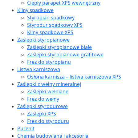
Ciepły parapet XPS wewnętrzny
Kliny spadkowe
Styropian spadkowy
Styrodur spadkowy XPS
Kliny spadkowe XPS
Zaślepki styropianowe
Zaślepki styropianowe białe
Zaślepki styropianowe grafitowe
Frez do styropianu
Listwa karniszowa
Osłona karnisza – listwa karniszowa XPS
Zaślepki z wełny mineralnej
Zaślepki wełniane
Frez do wełny
Zaślepki styrodurowe
Zaślepki XPS
Frez do styroduru
Purenit
Chemia budowlana i akcesoria