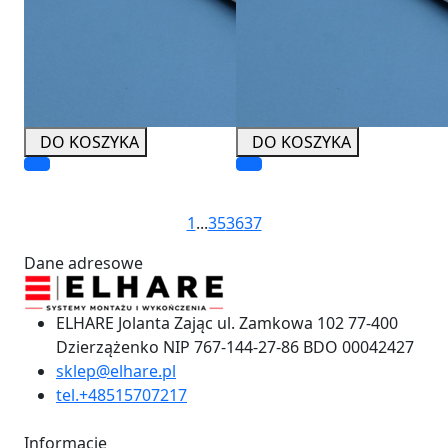
DO KOSZYKA
DO KOSZYKA
1
...
35
36
37
Dane adresowe
ELHARE Jolanta Zając ul. Zamkowa 102 77-400
Dzierzążenko NIP 767-144-27-86 BDO 00042427
sklep@elhare.pl
tel.+48515707217
Informacje