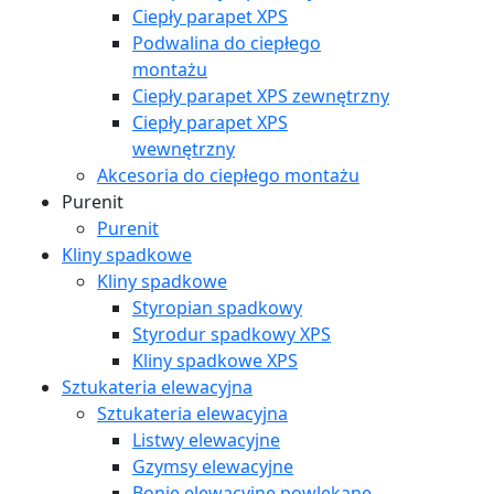
Ciepły parapet XPS
Podwalina do ciepłego
montażu
Ciepły parapet XPS zewnętrzny
Ciepły parapet XPS
wewnętrzny
Akcesoria do ciepłego montażu
Purenit
Purenit
Kliny spadkowe
Kliny spadkowe
Styropian spadkowy
Styrodur spadkowy XPS
Kliny spadkowe XPS
Sztukateria elewacyjna
Sztukateria elewacyjna
Listwy elewacyjne
Gzymsy elewacyjne
Bonie elewacyjne powlekane