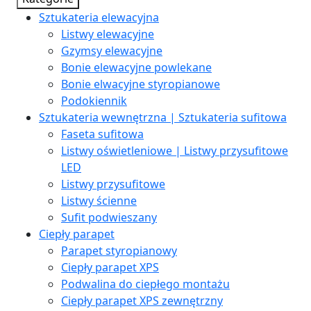
Sztukateria elewacyjna
Listwy elewacyjne
Gzymsy elewacyjne
Bonie elewacyjne powlekane
Bonie elwacyjne styropianowe
Podokiennik
Sztukateria wewnętrzna | Sztukateria sufitowa
Faseta sufitowa
Listwy oświetleniowe | Listwy przysufitowe
LED
Listwy przysufitowe
Listwy ścienne
Sufit podwieszany
Ciepły parapet
Parapet styropianowy
Ciepły parapet XPS
Podwalina do ciepłego montażu
Ciepły parapet XPS zewnętrzny