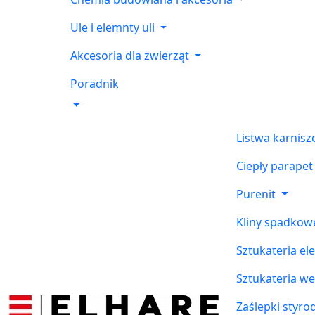
Ule i elemnty uli
Akcesoria dla zwierząt
Poradnik
Listwa karnis
Ciepły parapet
Purenit
Kliny spadkow
Sztukateria el
Sztukateria w
Zaślepki styr