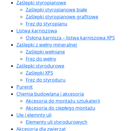
Zaślepki styropianowe
Zaślepki styropianowe białe
Zaślepki styropianowe grafitowe
Frez do styropianu
Listwa karniszowa
Osłona karnisza – listwa karniszowa XPS
Zaślepki z wełny mineralnej
Zaślepki wełniane
Frez do wełny
Zaślepki styrodurowe
Zaślepki XPS
Frez do styroduru
Purenit
Chemia budowlana i akcesoria
Akcesoria do montażu sztukaterii
Akcesoria do ciepłego montażu
Ule i elemnty uli
Elementy uli styrodurowych
Akcesoria dla zwierząt