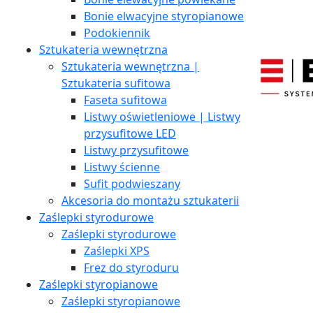
Bonie elwacyjne styropianowe
Podokiennik
Sztukateria wewnętrzna
Sztukateria wewnętrzna |
Sztukateria sufitowa
Faseta sufitowa
Listwy oświetleniowe | Listwy
przysufitowe LED
Listwy przysufitowe
Listwy ścienne
Sufit podwieszany
Akcesoria do montażu sztukaterii
Zaślepki styrodurowe
Zaślepki styrodurowe
Zaślepki XPS
Frez do styroduru
Zaślepki styropianowe
Zaślepki styropianowe