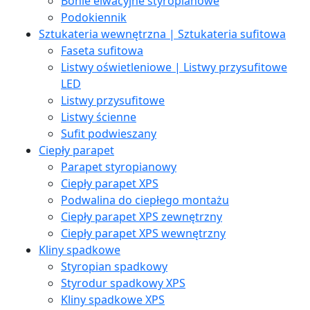
Bonie elwacyjne styropianowe
Podokiennik
Sztukateria wewnętrzna | Sztukateria sufitowa
Faseta sufitowa
Listwy oświetleniowe | Listwy przysufitowe
LED
Listwy przysufitowe
Listwy ścienne
Sufit podwieszany
Ciepły parapet
Parapet styropianowy
Ciepły parapet XPS
Podwalina do ciepłego montażu
Ciepły parapet XPS zewnętrzny
Ciepły parapet XPS wewnętrzny
Kliny spadkowe
Styropian spadkowy
Styrodur spadkowy XPS
Kliny spadkowe XPS