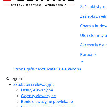
Zaślepki styr
Zaślepki z weł
Chemia budowl
Ule i elemnty u
Akcesoria dla 
Poradnik
Strona główna
Sztukateria elewacyjna
Kategorie
Sztukateria elewacyjna
Listwy elewacyjne
Gzymsy elewacyjne
Bonie elewacyjne powlekane