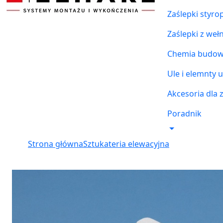
Zaślepki styr
Zaślepki z weł
Chemia budowl
Ule i elemnty u
Akcesoria dla 
Poradnik
Strona główna
Sztukateria elewacyjna