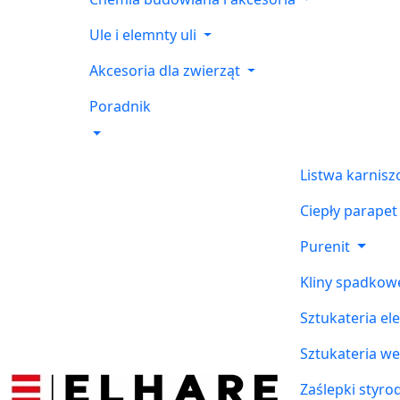
Ule i elemnty uli
Akcesoria dla zwierząt
Poradnik
Listwa karnis
Ciepły parapet
Purenit
Kliny spadkow
Sztukateria el
Sztukateria w
Zaślepki styr