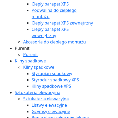
Ciepły parapet XPS
Podwalina do ciepłego
montażu
Ciepły parapet XPS zewnętrzny
Ciepły parapet XPS
wewnętrzny
Akcesoria do ciepłego montażu
Purenit
Purenit
Kliny spadkowe
Kliny spadkowe
Styropian spadkowy
Styrodur spadkowy XPS
Kliny spadkowe XPS
Sztukateria elewacyjna
Sztukateria elewacyjna
Listwy elewacyjne
Gzymsy elewacyjne
Bonie elewacyjne powlekane