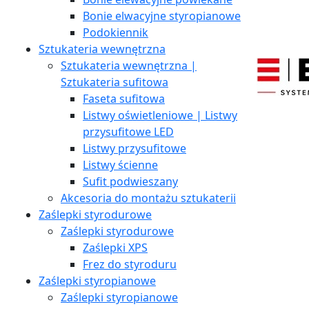
Bonie elwacyjne styropianowe
Podokiennik
Sztukateria wewnętrzna
Sztukateria wewnętrzna |
Sztukateria sufitowa
Faseta sufitowa
Listwy oświetleniowe | Listwy
przysufitowe LED
Listwy przysufitowe
Listwy ścienne
Sufit podwieszany
Akcesoria do montażu sztukaterii
Zaślepki styrodurowe
Zaślepki styrodurowe
Zaślepki XPS
Frez do styroduru
Zaślepki styropianowe
Zaślepki styropianowe