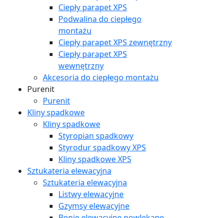
Ciepły parapet XPS
Podwalina do ciepłego
montażu
Ciepły parapet XPS zewnętrzny
Ciepły parapet XPS
wewnętrzny
Akcesoria do ciepłego montażu
Purenit
Purenit
Kliny spadkowe
Kliny spadkowe
Styropian spadkowy
Styrodur spadkowy XPS
Kliny spadkowe XPS
Sztukateria elewacyjna
Sztukateria elewacyjna
Listwy elewacyjne
Gzymsy elewacyjne
Bonie elewacyjne powlekane