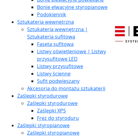
Bonie elwacyjne styropianowe
Podokiennik
Sztukateria wewnętrzna
Sztukateria wewnętrzna |
Sztukateria sufitowa
Faseta sufitowa
Listwy oświetleniowe | Listwy
przysufitowe LED
Listwy przysufitowe
Listwy ścienne
Sufit podwieszany
Akcesoria do montażu sztukaterii
Zaślepki styrodurowe
Zaślepki styrodurowe
Zaślepki XPS
Frez do styroduru
Zaślepki styropianowe
Zaślepki styropianowe