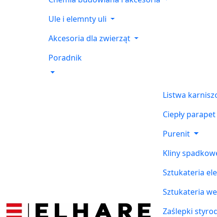
Ule i elemnty uli
Akcesoria dla zwierząt
Poradnik
Listwa karnis
Ciepły parapet
Purenit
Kliny spadkow
Sztukateria el
Sztukateria w
Zaślepki styr