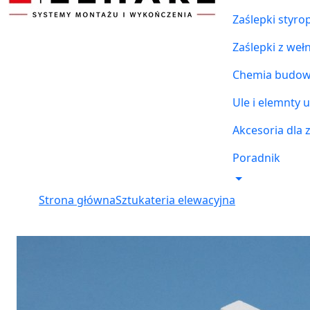
Zaślepki styr
Zaślepki z weł
Chemia budowl
Ule i elemnty u
Akcesoria dla 
Poradnik
Strona główna
Sztukateria elewacyjna