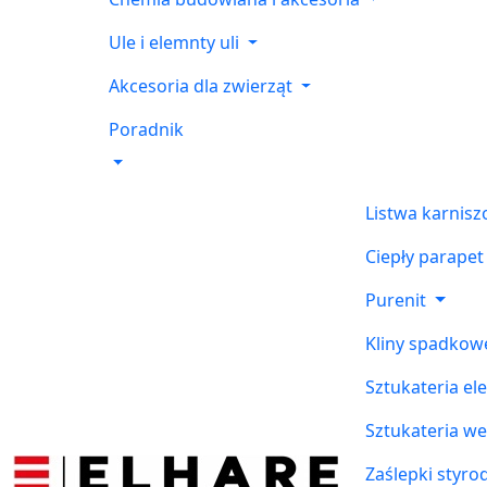
Ule i elemnty uli
Akcesoria dla zwierząt
Poradnik
Listwa karnis
Ciepły parapet
Purenit
Kliny spadkow
Sztukateria el
Sztukateria w
Zaślepki styr