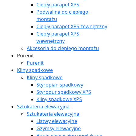
Ciepły parapet XPS
Podwalina do ciepłego
montażu
Ciepły parapet XPS zewnętrzny
Ciepły parapet XPS
wewnętrzny
Akcesoria do ciepłego montażu
Purenit
Purenit
Kliny spadkowe
Kliny spadkowe
Styropian spadkowy
Styrodur spadkowy XPS
Kliny spadkowe XPS
Sztukateria elewacyjna
Sztukateria elewacyjna
Listwy elewacyjne
Gzymsy elewacyjne
Bonie elewacyjne powlekane