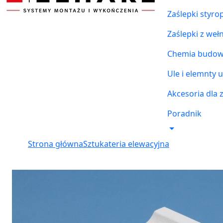
Zaślepki styr
Zaślepki z weł
Chemia budowl
Ule i elemnty u
Akcesoria dla 
Poradnik
Strona główna
Sztukateria elewacyjna