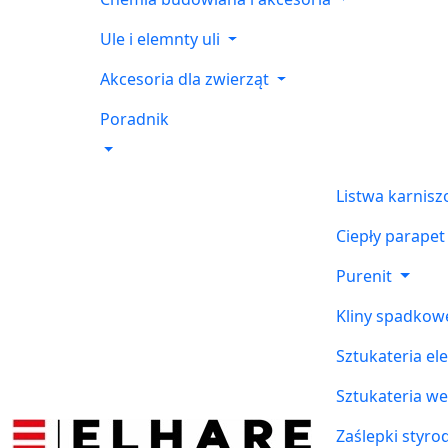
Ule i elemnty uli
Akcesoria dla zwierząt
Poradnik
Listwa karnis
Ciepły parapet
Purenit
Kliny spadkow
Sztukateria el
Sztukateria w
Zaślepki styr