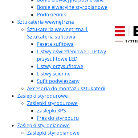
Bonie elwacyjne styropianowe
Podokiennik
Sztukateria wewnętrzna
Sztukateria wewnętrzna |
Sztukateria sufitowa
Faseta sufitowa
Listwy oświetleniowe | Listwy
przysufitowe LED
Listwy przysufitowe
Listwy ścienne
Sufit podwieszany
Akcesoria do montażu sztukaterii
Zaślepki styrodurowe
Zaślepki styrodurowe
Zaślepki XPS
Frez do styroduru
Zaślepki styropianowe
Zaślepki styropianowe