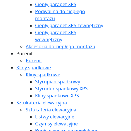
Ciepły parapet XPS
Podwalina do ciepłego
montażu
Ciepły parapet XPS zewnętrzny
Ciepły parapet XPS
wewnętrzny
Akcesoria do ciepłego montażu
Purenit
Purenit
Kliny spadkowe
Kliny spadkowe
Styropian spadkowy
Styrodur spadkowy XPS
Kliny spadkowe XPS
Sztukateria elewacyjna
Sztukateria elewacyjna
Listwy elewacyjne
Gzymsy elewacyjne
Bonie elewacyjne powlekane