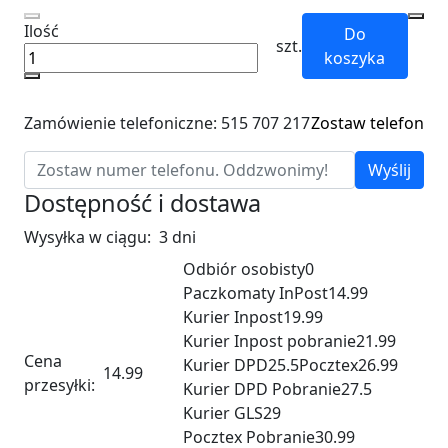
Ilość
Do
szt.
koszyka
Zamówienie telefoniczne: 515 707 217
Zostaw telefon
Wyślij
Dostępność i dostawa
Wysyłka w ciągu:
3 dni
Odbiór osobisty
0
Paczkomaty InPost
14.99
Kurier Inpost
19.99
Kurier Inpost pobranie
21.99
Cena
Kurier DPD
25.5
Pocztex
26.99
14.99
przesyłki:
Kurier DPD Pobranie
27.5
Kurier GLS
29
Pocztex Pobranie
30.99