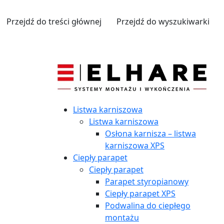
Przejdź do treści głównej
Przejdź do wyszukiwarki
Listwa karniszowa
Listwa karniszowa
Osłona karnisza – listwa
karniszowa XPS
Ciepły parapet
Ciepły parapet
Parapet styropianowy
Ciepły parapet XPS
Podwalina do ciepłego
montażu