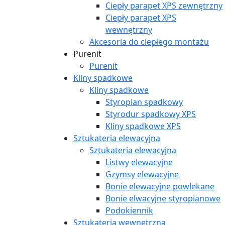
Ciepły parapet XPS zewnętrzny
Ciepły parapet XPS
wewnętrzny
Akcesoria do ciepłego montażu
Purenit
Purenit
Kliny spadkowe
Kliny spadkowe
Styropian spadkowy
Styrodur spadkowy XPS
Kliny spadkowe XPS
Sztukateria elewacyjna
Sztukateria elewacyjna
Listwy elewacyjne
Gzymsy elewacyjne
Bonie elewacyjne powlekane
Bonie elwacyjne styropianowe
Podokiennik
Sztukateria wewnętrzna