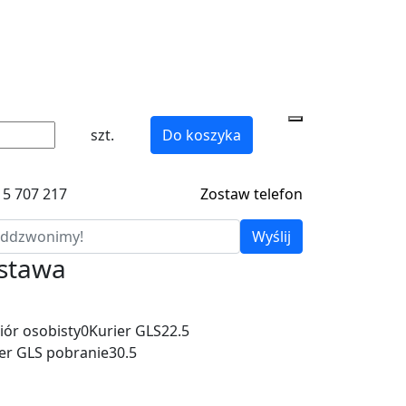
szt.
Do koszyka
15 707 217
Zostaw telefon
Wyślij
ostawa
ór osobisty
0
Kurier GLS
22.5
er GLS pobranie
30.5