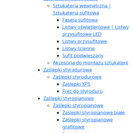
Sztukateria wewnętrzna |
Sztukateria sufitowa
Faseta sufitowa
Listwy oświetleniowe | Listwy
przysufitowe LED
Listwy przysufitowe
Listwy ścienne
Sufit podwieszany
Akcesoria do montażu sztukaterii
Zaślepki styrodurowe
Zaślepki styrodurowe
Zaślepki XPS
Frez do styroduru
Zaślepki styropianowe
Zaślepki styropianowe
Zaślepki styropianowe białe
Zaślepki styropianowe
grafitowe