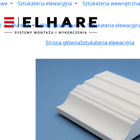
owe
Sztukateria elewacyjna
Sztukateria wewnętrzna
t
Purenit
Kliny spadkowe
Sztukateria elewacyjn
Strona główna
Sztukateria elewacyjna