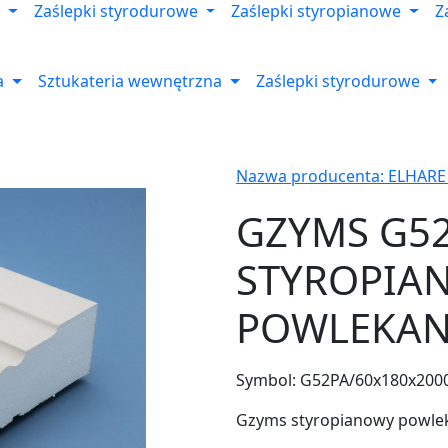
Zaślepki styrodurowe
Zaślepki styropianowe
Z
a
Sztukateria wewnętrzna
Zaślepki styrodurowe
Nazwa producenta: ELHARE
GZYMS G5
STYROPIA
POWLEKA
Symbol:
G52PA/60x180x200
Gzyms styropianowy powle