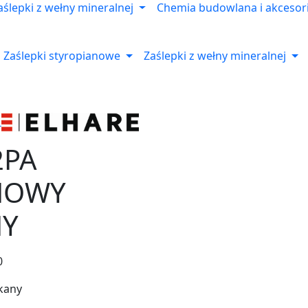
aślepki z wełny mineralnej
Chemia budowlana i akcesor
Zaślepki styropianowe
Zaślepki z wełny mineralnej
2PA
NOWY
NY
0
kany