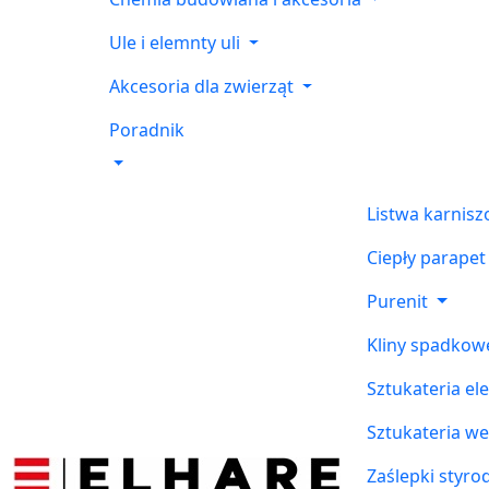
Ule i elemnty uli
Akcesoria dla zwierząt
Poradnik
Listwa karnis
Ciepły parapet
Purenit
Kliny spadkow
Sztukateria el
Sztukateria w
Zaślepki styr