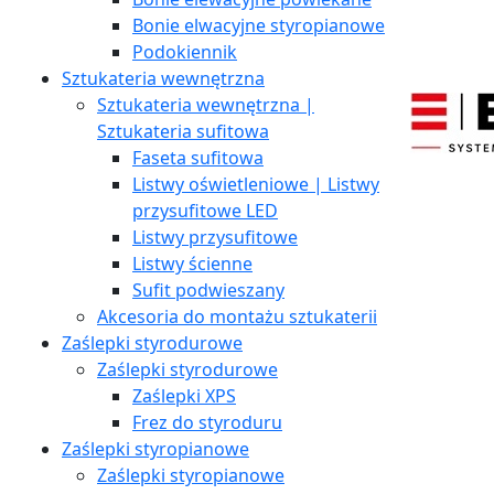
Bonie elwacyjne styropianowe
Podokiennik
Sztukateria wewnętrzna
Sztukateria wewnętrzna |
Sztukateria sufitowa
Faseta sufitowa
Listwy oświetleniowe | Listwy
przysufitowe LED
Listwy przysufitowe
Listwy ścienne
Sufit podwieszany
Akcesoria do montażu sztukaterii
Zaślepki styrodurowe
Zaślepki styrodurowe
Zaślepki XPS
Frez do styroduru
Zaślepki styropianowe
Zaślepki styropianowe