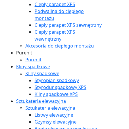
Ciepły parapet XPS
Podwalina do ciepłego
montażu
Ciepły parapet XPS zewnętrzny
Ciepły parapet XPS
wewnętrzny
Akcesoria do ciepłego montażu
Purenit
Purenit
Kliny spadkowe
Kliny spadkowe
Styropian spadkowy
Styrodur spadkowy XPS
Kliny spadkowe XPS
Sztukateria elewacyjna
Sztukateria elewacyjna
Listwy elewacyjne
Gzymsy elewacyjne
Bonie elewacyjne powlekane