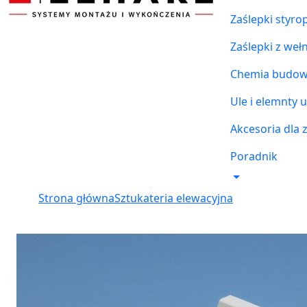
Zaślepki styr
Zaślepki z weł
Chemia budowl
Ule i elemnty u
Akcesoria dla 
Poradnik
Strona główna
Sztukateria elewacyjna