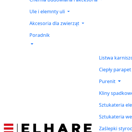
Ule i elemnty uli
Akcesoria dla zwierząt
Poradnik
Listwa karnis
Ciepły parapet
Purenit
Kliny spadkow
Sztukateria el
Sztukateria w
Zaślepki styr