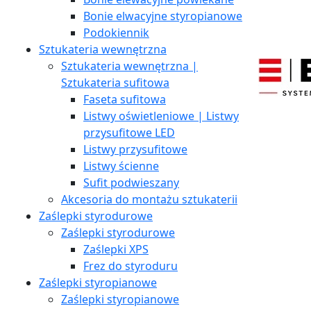
Bonie elwacyjne styropianowe
Podokiennik
Sztukateria wewnętrzna
Sztukateria wewnętrzna |
Sztukateria sufitowa
Faseta sufitowa
Listwy oświetleniowe | Listwy
przysufitowe LED
Listwy przysufitowe
Listwy ścienne
Sufit podwieszany
Akcesoria do montażu sztukaterii
Zaślepki styrodurowe
Zaślepki styrodurowe
Zaślepki XPS
Frez do styroduru
Zaślepki styropianowe
Zaślepki styropianowe