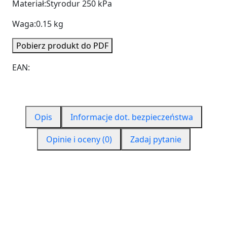
Materiał:
Styrodur 250 kPa
Waga:
0.15 kg
Pobierz produkt do PDF
EAN:
Opis
Informacje dot. bezpieczeństwa
Opinie i oceny (0)
Zadaj pytanie
Polistyren ekstrudowany Styrodur SYNTHOS XPS
G25
Szerokość - 600 mm
Grubość - 20 mm