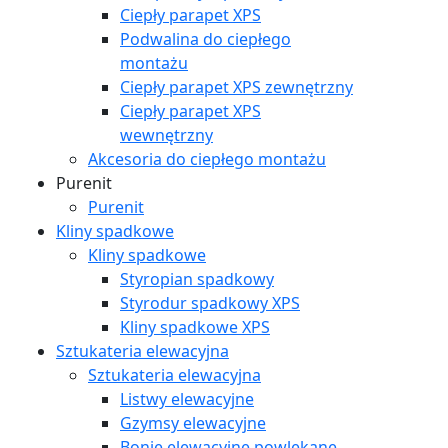
Ciepły parapet XPS
Podwalina do ciepłego
montażu
Ciepły parapet XPS zewnętrzny
Ciepły parapet XPS
wewnętrzny
Akcesoria do ciepłego montażu
Purenit
Purenit
Kliny spadkowe
Kliny spadkowe
Styropian spadkowy
Styrodur spadkowy XPS
Kliny spadkowe XPS
Sztukateria elewacyjna
Sztukateria elewacyjna
Listwy elewacyjne
Gzymsy elewacyjne
Bonie elewacyjne powlekane