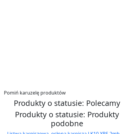
E-mail
*
Zadaj pytanie
*
Wyślij
Pomiń karuzelę produktów
Produkty o statusie:
Polecamy
Produkty o statusie:
Produkty
podobne
Listwa karniszowa, osłona karnisza LK10 XPS 2mb