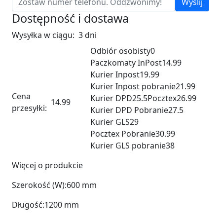
Wyślij
Dostępność i dostawa
Wysyłka w ciągu:
3 dni
Odbiór osobisty
0
Paczkomaty InPost
14.99
Kurier Inpost
19.99
Kurier Inpost pobranie
21.99
Cena
Kurier DPD
25.5
Pocztex
26.99
14.99
przesyłki:
Kurier DPD Pobranie
27.5
Kurier GLS
29
Pocztex Pobranie
30.99
Kurier GLS pobranie
38
Więcej o produkcie
Szerokość (W):
600 mm
Długość:
1200 mm