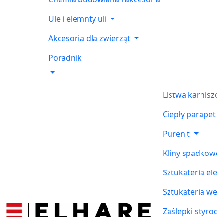
Ule i elemnty uli
Akcesoria dla zwierząt
Poradnik
Listwa karnis
Ciepły parapet
Purenit
Kliny spadkow
Sztukateria el
Sztukateria w
Zaślepki styr