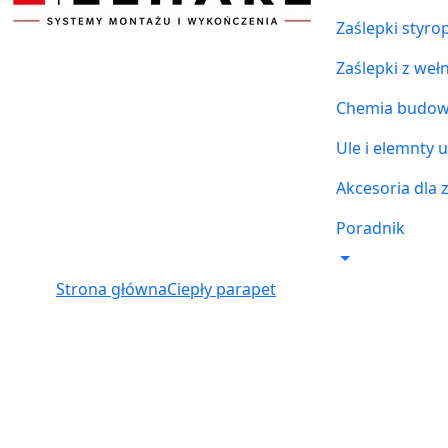
Zaślepki styr
Zaślepki z weł
Chemia budowl
Ule i elemnty u
Akcesoria dla 
Poradnik
Strona główna
Ciepły parapet