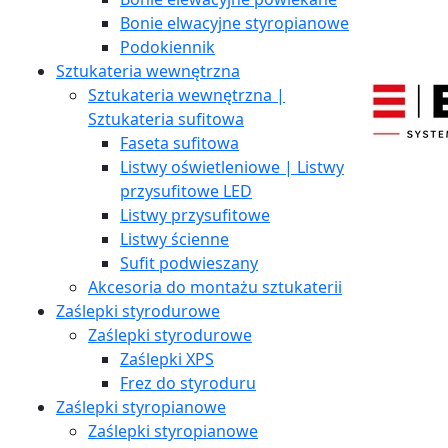
Bonie elwacyjne styropianowe
Podokiennik
Sztukateria wewnętrzna
Sztukateria wewnętrzna |
Sztukateria sufitowa
Faseta sufitowa
Listwy oświetleniowe | Listwy
przysufitowe LED
Listwy przysufitowe
Listwy ścienne
Sufit podwieszany
Akcesoria do montażu sztukaterii
Zaślepki styrodurowe
Zaślepki styrodurowe
Zaślepki XPS
Frez do styroduru
Zaślepki styropianowe
Zaślepki styropianowe