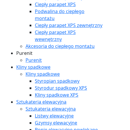
Ciepły parapet XPS
Podwalina do ciepłego
montażu
Ciepły parapet XPS zewnętrzny
Ciepły parapet XPS
wewnętrzny
Akcesoria do ciepłego montażu
Purenit
Purenit
Kliny spadkowe
Kliny spadkowe
Styropian spadkowy
Styrodur spadkowy XPS
Kliny spadkowe XPS
Sztukateria elewacyjna
Sztukateria elewacyjna
Listwy elewacyjne
Gzymsy elewacyjne
Bonie elewacyjne powlekane