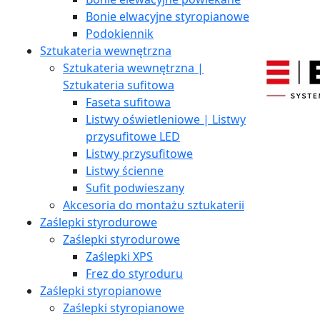
Bonie elwacyjne styropianowe
Podokiennik
Sztukateria wewnętrzna
Sztukateria wewnętrzna |
Sztukateria sufitowa
Faseta sufitowa
Listwy oświetleniowe | Listwy
przysufitowe LED
Listwy przysufitowe
Listwy ścienne
Sufit podwieszany
Akcesoria do montażu sztukaterii
Zaślepki styrodurowe
Zaślepki styrodurowe
Zaślepki XPS
Frez do styroduru
Zaślepki styropianowe
Zaślepki styropianowe