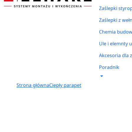
Zaślepki styr
Zaślepki z weł
Chemia budowl
Ule i elemnty u
Akcesoria dla 
Poradnik
Strona główna
Ciepły parapet