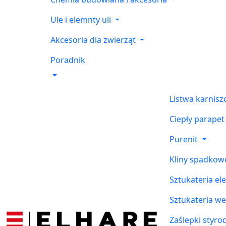
Ule i elemnty uli
Akcesoria dla zwierząt
Poradnik
Listwa karnis
Ciepły parapet
Purenit
Kliny spadkow
Sztukateria el
Sztukateria w
Zaślepki styr