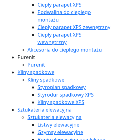
Ciepły parapet XPS
Podwalina do ciepłego
montażu
Ciepły parapet XPS zewnętrzny
Ciepły parapet XPS
wewnętrzny
Akcesoria do ciepłego montażu
Purenit
Purenit
Kliny spadkowe
Kliny spadkowe
Styropian spadkowy
Styrodur spadkowy XPS
Kliny spadkowe XPS
Sztukateria elewacyjna
Sztukateria elewacyjna
Listwy elewacyjne
Gzymsy elewacyjne
Bonie elewacyjne powlekane